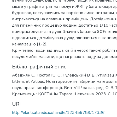
ванни або душу. Вартість гарячої води, як правило, п
місце у графі витрат на послуги ЖКГ у багатокварт
будинках, поступаючись за вартістю лише витратам,
витрачаються на опалення приміщень. Дослідження
для гігієнічних процедур людині достатньо 1/10 час
використовується в душі. Значить близько 90% тепл
підводиться до змішувача душу, зливається в невик
каналізацію [1-2].
Крім теплої води від душа, свій внесок також роблять
посудомийні машини, що нагрівають воду за допомо
Бібліографічний опис
Абаджян Є., Постол Ю. О., Гулевський В. Б. .Утилізація
Litteris et Artibus: Нові горизонти : збірник матеріал
наук.-практ. конференції. Вип. VIII / за заг. ред. О. В.
Кременець : КОГПА ім. Тараса Шевченка, 2023. С. 1
URI
http://elar.tsatu.edu.ua/handle/123456789/17336