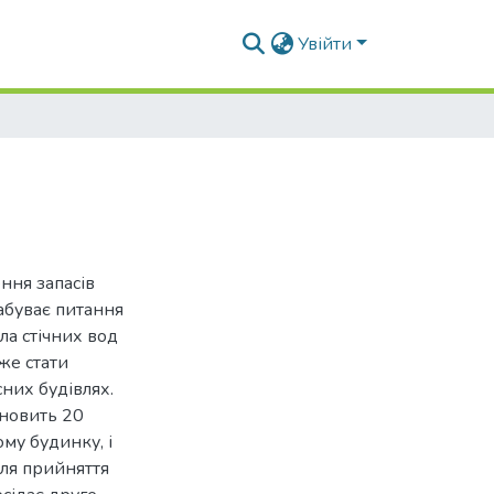
Увійти
ння запасів
абуває питання
ла стічних вод
же стати
них будівлях.
новить 20­
му будинку, і
для прийняття