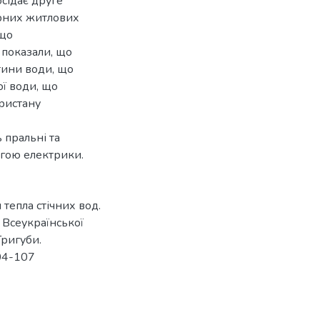
осідає друге
ирних житлових
 що
 показали, що
тини води, що
ої води, що
ористану
 пральні та
гою електрики.
 тепла стічних вод.
ів Всеукраїнської
 Тригуби.
04-107