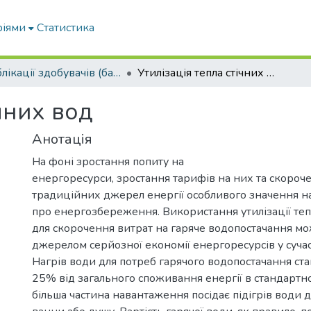
ріями
Статистика
Публікації здобувачів (бакалаврів. магістрів, аспірантів)
Утилізація тепла стічних вод
ічних вод
Анотація
На фоні зростання попиту на
енергоресурси, зростання тарифів на них та скороче
традиційних джерел енергії особливого значення н
про енергозбереження. Використання утилізації теп
для скорочення витрат на гаряче водопостачання мо
джерелом серйозної економії енергоресурсів у сучас
Нагрів води для потреб гарячого водопостачання ста
25% від загального споживання енергії в стандартно
більша частина навантаження посідає підігрів води 