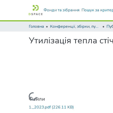
Фонди та зібрання
Пошук за крите
Головна
Конференції, збірки, публікації молодих вчених і здобувачів : магістрів, бакалаврів, аспірантів.
Утилізація тепла ст
Вантажиться...
Файли
1._2023.pdf
(226.11 KB)