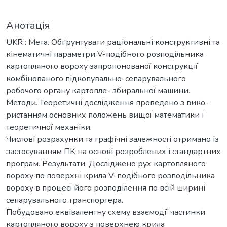
Анотація
UKR : Мета. Обґрунтувати раціональні конструктивні та
кінематичні параметри V-подібного розподільника
картопляного вороху запропонованої конструкції
комбінованого підкопувально-сепарувального
робочого органу картопле- збиральної машини.
Методи. Теоретичні дослідження проведено з вико-
ристанням основних положень вищої математики і
теоретичної механіки.
Числові розрахунки та графічні залежності отримано із
застосуванням ПК на основі розроблених і стандартних
програм. Результати. Досліджено рух картопляного
вороху по поверхні крила V-подібного розподільника
вороху в процесі його розподілення по всій ширині
сепарувального транспортера.
Побудовано еквівалентну схему взаємодії частинки
картопляного вороху з поверхнею крила