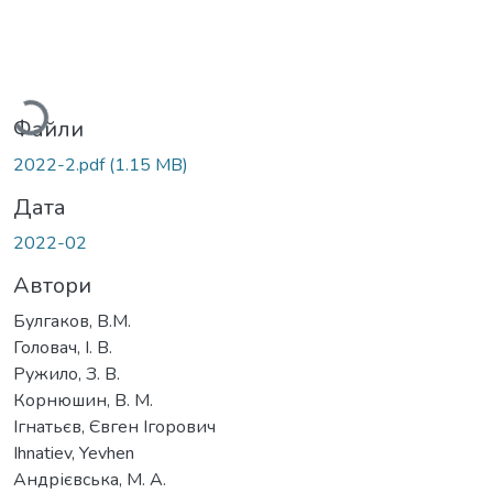
Вантажиться...
Файли
2022-2.pdf
(1.15 MB)
Дата
2022-02
Автори
Булгаков, В.М.
Головач, І. В.
Ружило, З. В.
Корнюшин, В. М.
Ігнатьєв, Євген Ігорович
Ihnatiev, Yevhen
Андрієвська, М. А.