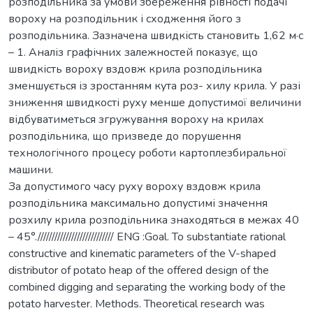
розподільника за умови збереження рівності подачі
вороху на розподільник і сходження його з
розподільника. Зазначена швидкість становить 1,62 м·с
– 1. Аналіз графічних залежностей показує, що
швидкість вороху вздовж крила розподільника
зменшується із зростанням кута роз- хилу крила. У разі
зниження швидкості руху менше допустимої величини
відбуватиметься згружування вороху на крилах
розподільника, що призведе до порушення
технологічного процесу роботи картоплезбиральної
машини.
За допустимого часу руху вороху вздовж крила
розподільника максимально допустимі значення
розхилу крила розподільника знаходяться в межах 40
– 45°./////////////////////////// ENG :Goal. To substantiate rational
constructive and kinematic parameters of the V-shaped
distributor of potato heap of the offered design of the
combined digging and separating the working body of the
potato harvester. Methods. Theoretical research was