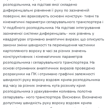
розподільника, на підставі якої складено
диференціальні рівняння її руху по зазначеній
поверхні, які враховують основні конструк- тивні та
кінематичні параметри сепарувального транспортера і
V-подібного розподільника. На підставі інтегрування
зазначеної системи диференціаль- них рівнянь у
квадратурах отримано аналітичні вирази, що описують
закони зміни швидкості та переміщення частинки
картопляного вороху в часі за різних значень
конструктивних і кінематичних параметрів
розподільника і сепарувального транспортера. На
основі отриманих аналітичних виразів проведено
розрахунки на ПК і отримано графічні залежності
швидкості руху вороху вздовж крила розподільника
від часу за різних значень кута розхилу крил
розподільника з урахуванням коливань полотна
сепаруваль- ного транспортера. Висновки. Визначено
допустиму швидкість руху вороху вздовж крила