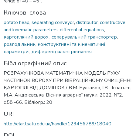
range of 40 – 45°.
Ключові слова
potato heap
,
separating conveyor
,
distributor
,
constructive
and kinematic parameters
,
differential equations
,
картопляний ворох,
,
сепарувальний транспортер
,
розподільник
,
конструктивні та кінематичні
параметри.
,
диференціальні рівняння
Бібліографічний опис
РОЗРАХУНКОВА МАТЕМАТИЧНА МОДЕЛЬ РУХУ
ЧАСТИНОК ВОРОХУ ПРИ ВІБРАЦІЙНОМУ ОЧИЩЕННІ
КАРТОПЛІ ВІД ДОМІШОК / В.М. Булгаков, І.В... Ігнатьєв,
М.А. Андрієвська. Вісник аграрної науки, 2022, №2.
с.58 -66. Бібліогр.: 20
URI
http://elar.tsatu.edu.ua/handle/123456789/18040
DOI