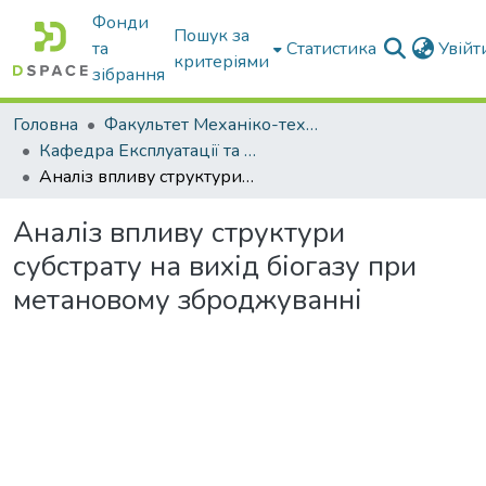
Фонди
Пошук за
та
Статистика
Увій
критеріями
зібрання
Головна
Факультет Механіко-технологічний
Кафедра Експлуатації та технічного сервісу машин
Аналіз впливу структури субстрату на вихід біогазу при метановому зброджуванні
Аналіз впливу структури
субстрату на вихід біогазу при
метановому зброджуванні