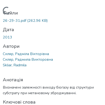
Вантажиться...
Файли
26-29-31.pdf
(262.96 KB)
Дата
2013
Автори
Скляр, Радміла Вікторівна
Скляр, Радмила Викторовна
Skliar, Radmila
Анотація
Визначені залежності виходу біогазу від структури
субстрату при метановому зброджуванні.
Ключові слова