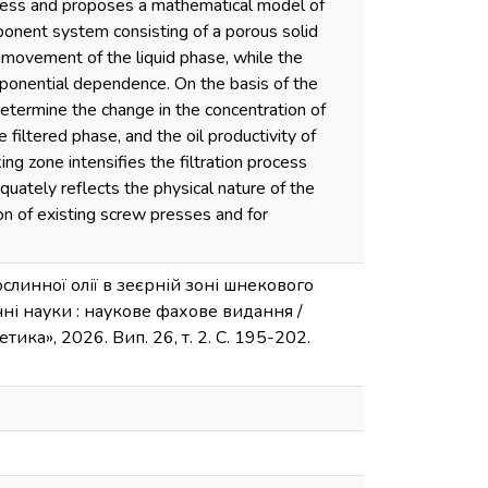
 press and proposes a mathematical model of
mponent system consisting of a porous solid
e movement of the liquid phase, while the
xponential dependence. On the basis of the
determine the change in the concentration of
 filtered phase, and the oil productivity of
ng zone intensifies the filtration process
uately reflects the physical nature of the
on of existing screw presses and for
слинної олії в зеєрній зоні шнекового
чні науки : наукове фахове видання /
тика», 2026. Вип. 26, т. 2. С. 195-202.