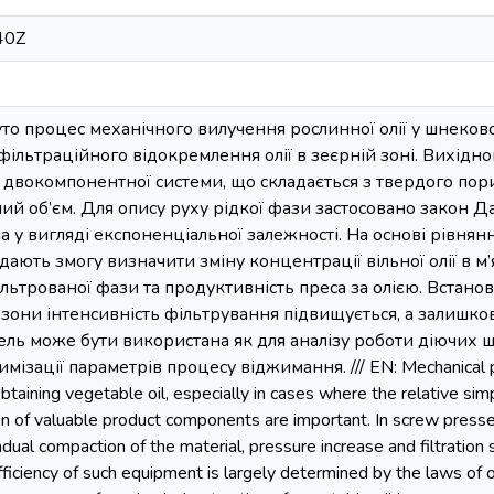
40Z
нуто процес механічного вилучення рослинної олії у шнеков
фільтраційного відокремлення олії в зеєрній зоні. Вихід
 двокомпонентної системи, що складається з твердого порис
ий об’єм. Для опису руху рідкої фази застосовано закон Да
а у вигляді експоненціальної залежності. На основі рівнян
дають змогу визначити зміну концентрації вільної олії в 
ьтрованої фази та продуктивність преса за олією. Встанов
 зони інтенсивність фільтрування підвищується, а залишкови
ь може бути використана як для аналізу роботи діючих шнек
мізації параметрів процесу віджимання. /// EN: Mechanical pr
ining vegetable oil, especially in cases where the relative simp
on of valuable product components are important. In screw presse
adual compaction of the material, pressure increase and filtration 
efficiency of such equipment is largely determined by the laws 