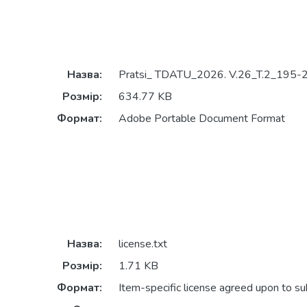
Назва:
Pratsi_ TDATU_2026. V.26_T.2_195-2
Розмір:
634.77 KB
Формат:
Adobe Portable Document Format
Назва:
license.txt
Розмір:
1.71 KB
Формат:
Item-specific license agreed upon to s