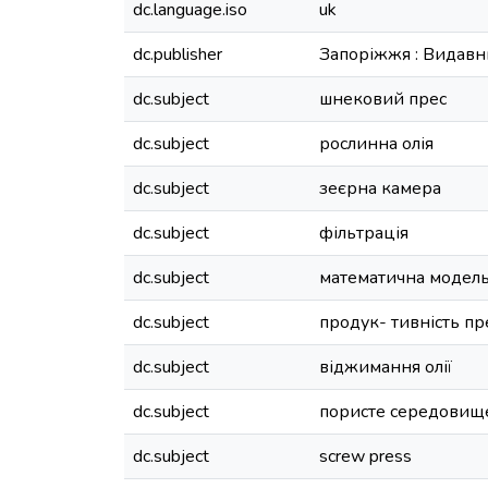
dc.language.iso
uk
dc.publisher
Запоріжжя : Видавн
dc.subject
шнековий прес
dc.subject
рослинна олія
dc.subject
зеєрна камера
dc.subject
фільтрація
dc.subject
математична модел
dc.subject
продук- тивність пр
dc.subject
віджимання олії
dc.subject
пористе середовищ
dc.subject
screw press