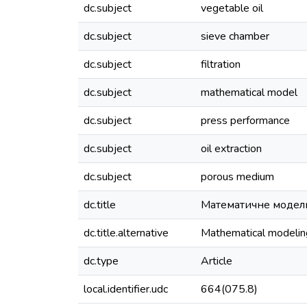
dc.subject
vegetable oil
dc.subject
sieve chamber
dc.subject
filtration
dc.subject
mathematical model
dc.subject
press performance
dc.subject
oil extraction
dc.subject
porous medium
dc.title
Математичне моделюв
dc.title.alternative
Mathematical modeling 
dc.type
Article
local.identifier.udc
664(075.8)