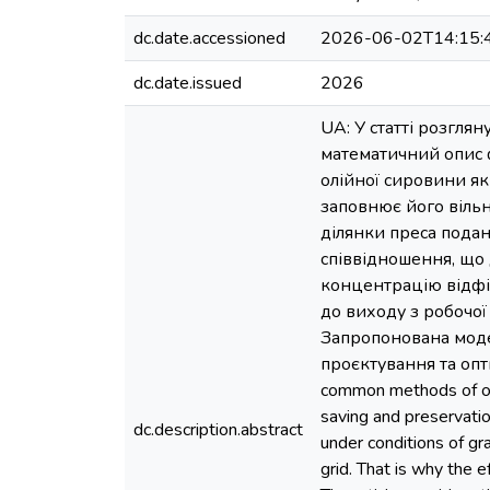
dc.date.accessioned
2026-06-02T14:15:
dc.date.issued
2026
UA: У статті розгля
математичний опис 
олійної сировини як
заповнює його вільн
ділянки преса подан
співвідношення, що 
концентрацію відфіл
до виходу з робочої
Запропонована модел
проєктування та опти
common methods of obta
saving and preservati
dc.description.abstract
under conditions of gr
grid. That is why the 