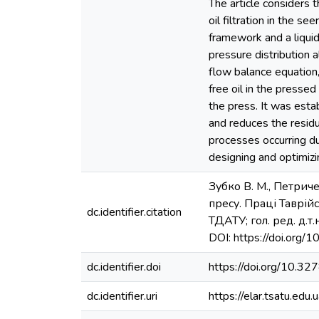
The article considers 
oil filtration in the 
framework and a liquid
pressure distribution 
flow balance equation,
free oil in the pressed
the press. It was esta
and reduces the residu
processes occurring du
designing and optimizi
Зубко В. М., Петрич
пресу. Праці Таврій
dc.identifier.citation
ТДАТУ; гол. ред. д.т
DOI: https://doi.or
dc.identifier.doi
https://doi.org/10
dc.identifier.uri
https://elar.tsatu.e