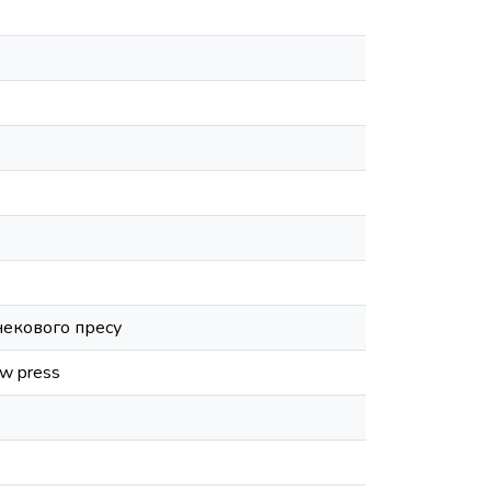
некового пресу
rew press