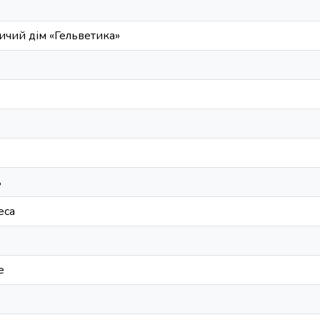
ичий дім «Гельветика»
ь
еса
е