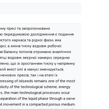
ому пресі та запропоновано
ною передумовою дослідження є подання
того каркаса та рідкої фази, яка
рсі, а зміна тиску вздовж робочої
ня балансу потоків отримано аналітичні
м’ятці вздовж зеєрної камери, середню
лено, що зі зростанням тиску у напрямку
й вміст олії в макусі зменшується.
ових пресів, так і на етапі їх
essing of oilseeds remains one of the most
licity of the technological scheme, energy
s, the main technological processes occur
separation of the liquid phase through a sieve
of oil movement in a compacted porous medium.