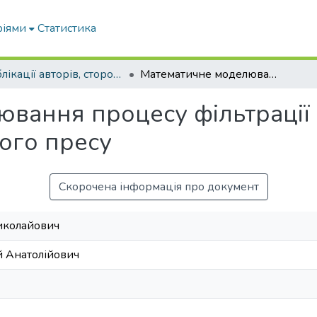
ріями
Статистика
Публікації авторів, сторонніх університету
Математичне моделювання процесу фільтрації рослинної олії в зеєрній зоні шнекового пресу
вання процесу фільтрації р
ого пресу
Скорочена інформація про документ
иколайович
й Анатолійович