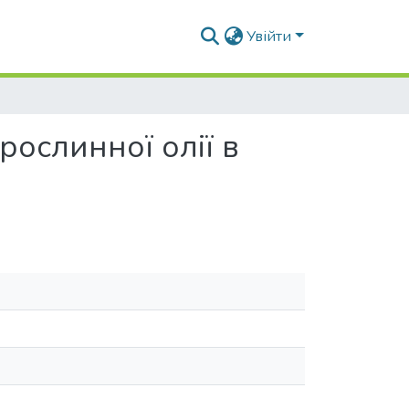
Увійти
ослинної олії в