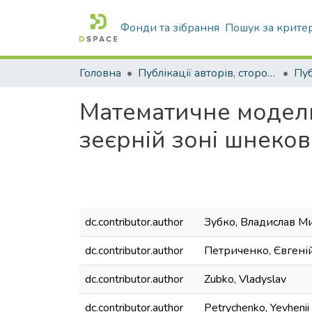
Фонди та зібрання
Пошук за крите
Головна
Публікації авторів, сторонніх університету
Математичне моделю
зеєрній зоні шнеков
dc.contributor.author
Зубко, Владислав М
dc.contributor.author
Петриченко, Євгені
dc.contributor.author
Zubko, Vladyslav
dc.contributor.author
Petrychenko, Yevhenii