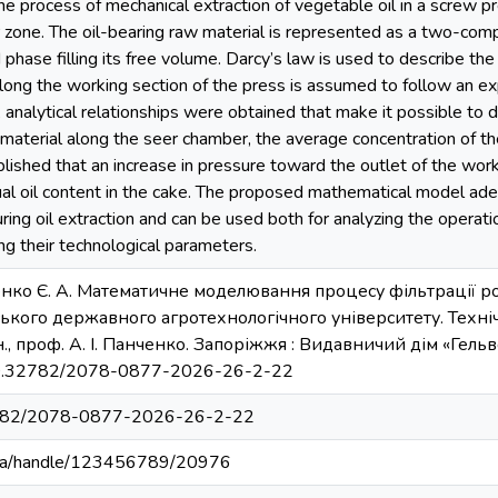
the process of mechanical extraction of vegetable oil in a screw
seer zone. The oil-bearing raw material is represented as a two-co
 phase filling its free volume. Darcy’s law is used to describe th
along the working section of the press is assumed to follow an e
 analytical relationships were obtained that make it possible to 
 material along the seer chamber, the average concentration of the
blished that an increase in pressure toward the outlet of the worki
al oil content in the cake. The proposed mathematical model adeq
ring oil extraction and can be used both for analyzing the operati
ng their technological parameters.
енко Є. А. Математичне моделювання процесу фільтрації ро
ського державного агротехнологічного університету. Техні
.н., проф. А. І. Панченко. Запоріжжя : Видавничий дім «Гельве
g/10.32782/2078-0877-2026-26-2-22
.32782/2078-0877-2026-26-2-22
du.ua/handle/123456789/20976