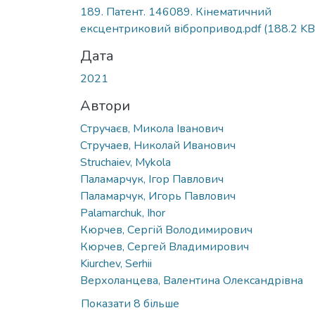
Вантажиться...
189. Патент. 146089. Кінематичний
ексцентриковий вібропривод.pdf
(188.2 KB
Дата
2021
Автори
Стручаєв, Микола Іванович
Стручаев, Николай Иванович
Struchaiev, Mykola
Паламарчук, Ігор Павлович
Паламарчук, Игорь Павлович
Palamarchuk, Ihor
Кюрчев, Сергій Володимирович
Кюрчев, Сергей Владимирович
Kiurchev, Serhii
Верхоланцева, Валентина Олександрівна
Показати 8 більше