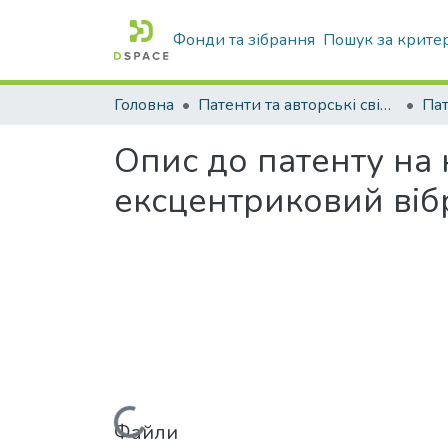
Фонди та зібрання
Пошук за крите
Головна
Патенти та авторські свідоцтва
Па
Опис до патенту на
ексцентриковий ві
Файли