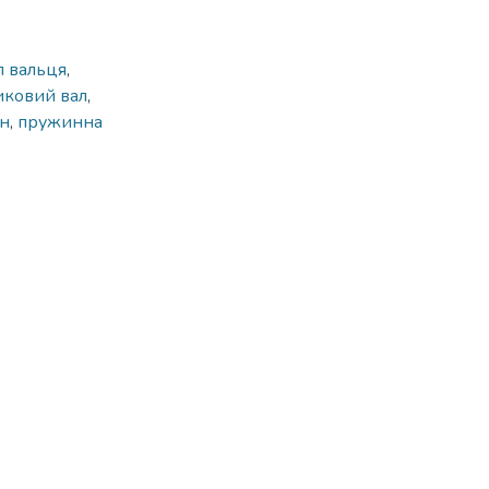
л вальця
,
ковий вал
,
ун
,
пружинна