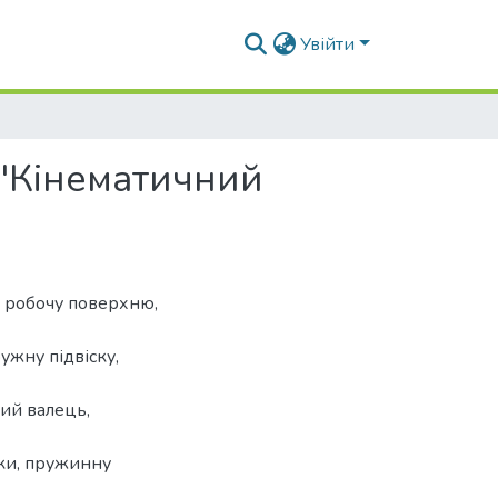
Увійти
 "Кінематичний
 робочу поверхню,
ужну підвіску,
ий валець,
лки, пружинну