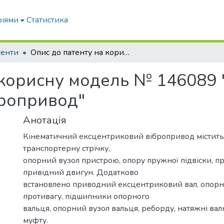
ріями
Статистика
тенти
Опис до патенту на корисну модель № 146089 "Кінематичний ексцентриковий вібропривод"
 корисну модель № 146089
бропривод"
Анотація
Кінематичний ексцентриковий вібропривод містить
транспортерну стрічку,
опорний вузол пристрою, опору пружної підвіски, пр
привідний двигун. Додатково
встановлено приводний ексцентриковий вал, опорн
противагу, підшипники опорного
вальця, опорний вузол вальця, реборду, натяжні ва
муфту.