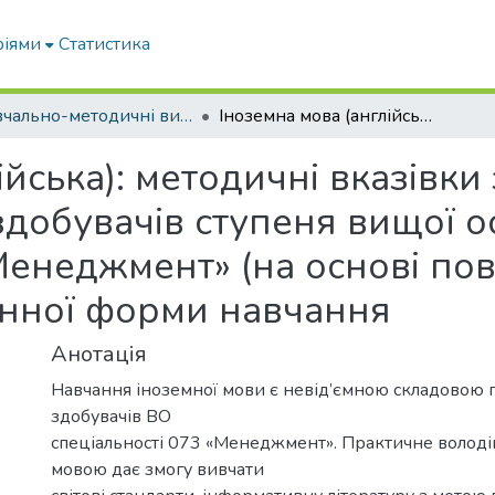
ріями
Статистика
Навчально-методичні видання
Іноземна мова (англійська): методичні вказівки з організації самостійної роботи здобувачів ступеня вищої освіти «Бакалавр» зі спеціальності 073 «Менеджмент» (на основі повної загальної середньої освіти) денної форми навчання
йська): методичні вказівки 
здобувачів ступеня вищої ос
Менеджмент» (на основі пов
денної форми навчання
Анотація
Навчання іноземної мови є невід’ємною складовою 
здобувачів ВО
спеціальності 073 «Менеджмент». Практичне волод
мовою дає змогу вивчати