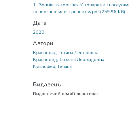
1 -Зовнішня торгівля У. товарами і послугам
та перспективи її розвитку.pdf
(259.96 KB)
Дата
2020
Автори
Краснодєд, Тетяна Леонідівна
Краснодед, Татьяна Леонидовна
Krasnodied, Tetiana
Видавець
Видавничий дім «Гельветика»