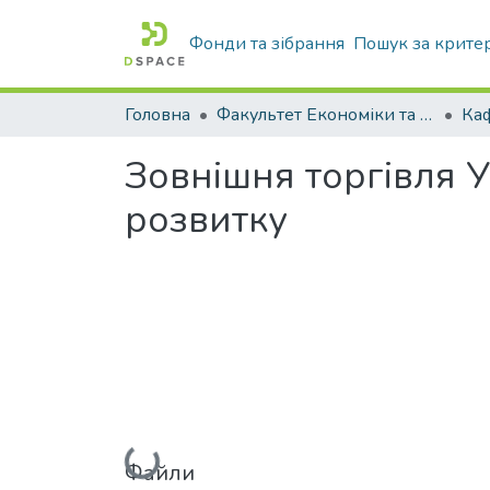
Фонди та зібрання
Пошук за крите
Головна
Факультет Економіки та бізнесу
Зовнішня торгівля У
розвитку
Вантажиться...
Файли