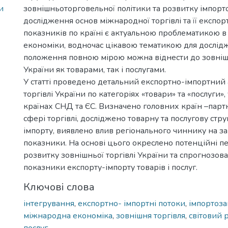
и
зовнішньоторговельної політики та розвитку імпорт
дослідження основ міжнародної торгівлі та її експо
показників по країні є актуальною проблематикою в к
економіки, водночас цікавою тематикою для дослід
положення повною мірою можна віднести до зовнішн
України як товарами, так і послугами.
У статті проведено детальний експортно-імпортний 
торгівлі України по категоріях «товари» та «послуги», 
країнах СНД та ЄС. Визначено головних країн –парт
сфері торгівлі, досліджено товарну та послугову стру
імпорту, виявлено влив регіонального чиннику на з
показники. На основі цього окреслено потенційні п
розвитку зовнішньої торгівлі України та спрогнозов
показники експорту-імпорту товарів і послуг.
Ключові слова
інтегрування
,
експортно- імпортні потоки
,
імпортоз
міжнародна економіка
,
зовнішня торгівля
,
світовий 