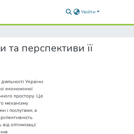
Увійти
и та перспективи її
діяльності України
ої економічної
чного простору. Це
о механізму
и і послугами, а
ерспективність
 від оптимізації
ення