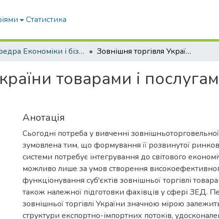
ріями
Статистика
Кафедра Економіки і бізнесу
Зовнішня торгівля України товарами і послугами та перспективи її розвитку
країни товарами і послугам
Анотація
Сьогодні потреба у вивченні зовнішньоторговельної 
зумовлена тим, що формування її розвинутої ринков
системи потребує інтегрування до світового економі
можливо лише за умов створення високоефективног
функціонування суб'єктів зовнішньої торгівлі товарам
також належної підготовки фахівців у сфері ЗЕД. П
зовнішньої торгівлі України значною мірою залежить
структури експортно-імпортних потоків, удосконал