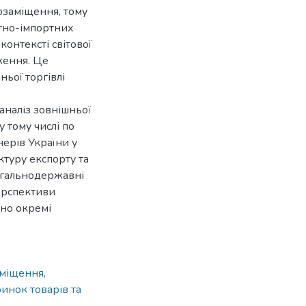
озаміщення, тому
ртно-імпортних
онтексті світової
ження. Це
ьої торгівлі
аналіз зовнішньої
у тому числі по
нерів України у
ктуру експорту та
агальнодержавні
ерспективи
ано окремі
аміщення
,
ринок товарів та