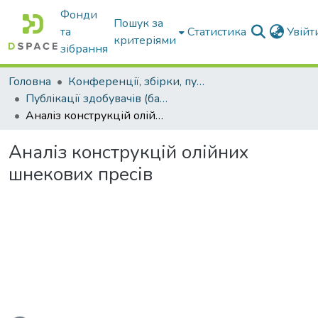
Фонди
Пошук за
та
Статистика
Увій
критеріями
зібрання
Головна
Конференції, збірки, публікації молодих вчених і здобувачів : магістрів, бакалаврів, аспірантів.
Публікації здобувачів (бакалаврів. магістрів, аспірантів)
Аналіз конструкцій олійних шнекових пресів
Аналіз конструкцій олійних
шнекових пресів