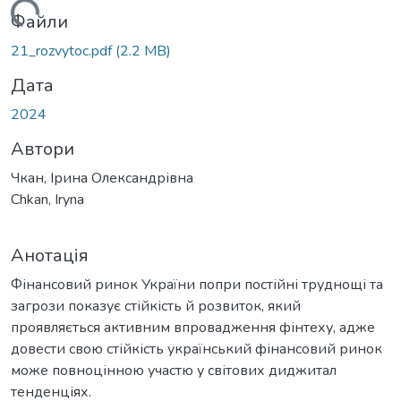
антажиться...
Файли
21_rozvytoc.pdf
(2.2 MB)
Дата
2024
Автори
Чкан, Ірина Олександрівна
Chkan, Iryna
Анотація
Фінансовий ринок України попри постійні труднощі та
загрози показує стійкість й розвиток, який
проявляється активним впровадження фінтеху, адже
довести свою стійкість український фінансовий ринок
може повноцінною участю у світових диджитал
тенденціях.