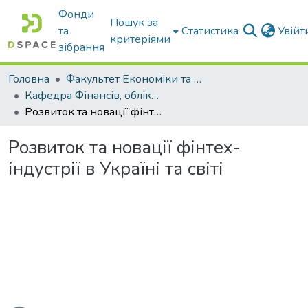
Фонди
Пошук за
та
Статистика
Увій
критеріями
зібрання
Головна
Факультет Економіки та бізнесу
Кафедра Фінансів, обліку і оподаткування
Розвиток та новації фінтех-індустрії в Україні та світі
Розвиток та новації фінтех-
індустрії в Україні та світі