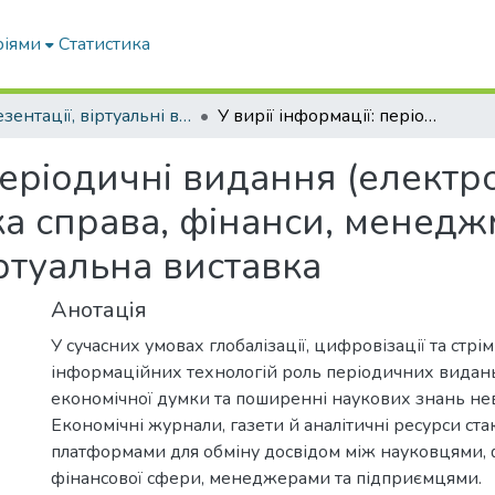
ріями
Статистика
Презентації, віртуальні виставки наукової бібліотеки
У вирії інформації: періодичні видання (електронні). Випуск 2 Економіка, банківська справа, фінанси, менеджмент, маркетинг та підприємництво : віртуальна виставка
періодичні видання (електро
ка справа, фінанси, менедж
ртуальна виставка
Анотація
У сучасних умовах глобалізації, цифровізації та стрі
інформаційних технологій роль періодичних видан
економічної думки та поширенні наукових знань не
Економічні журнали, газети й аналітичні ресурси с
платформами для обміну досвідом між науковцями,
фінансової сфери, менеджерами та підприємцями.