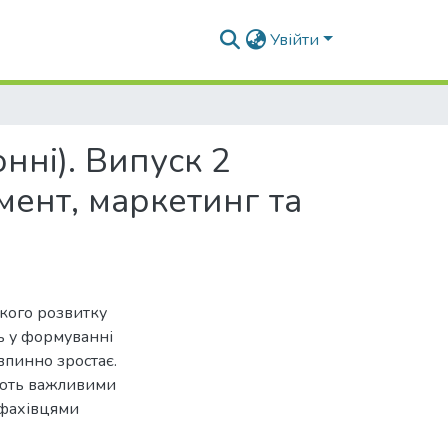
Увійти
нні). Випуск 2
мент, маркетинг та
мкого розвитку
ь у формуванні
впинно зростає.
тають важливими
 фахівцями