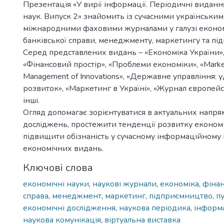
Презентація «У вирії інформації. Періодичні виданн
наук. Випуск 2» знайомить із сучасними українським
міжнародними фаховими журналами у галузі економі
банківської справи, менеджменту, маркетингу та пі
Серед представлених видань – «Економіка України»,
«Фінансовий простір», «Проблеми економіки», «Marke
Management of Innovations», «Державне управління: 
розвиток», «Маркетинг в Україні», «Журнал європейс
інші.
Огляд допомагає зорієнтуватися в актуальних напр
досліджень, простежити тенденції розвитку економі
підвищити обізнаність у сучасному інформаційному
економічних видань.
Ключові слова
економічні науки
,
наукові журнали
,
економіка
,
фіна
справа
,
менеджмент
,
маркетинг
,
підприємництво
,
п
економічні дослідження
,
наукова періодика
,
інформа
наукова комунікація
,
віртуальна виставка