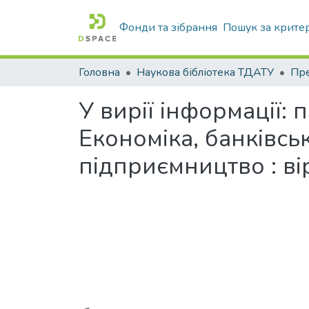
Фонди та зібрання
Пошук за крите
Головна
Наукова бібліотека ТДАТУ
У вирії інформації: 
Економіка, банківсь
підприємництво : ві