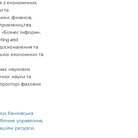
я з економічних
и та
ки, фінансів,
дприємництва.
 «Бізнес Інформ»,
ting and
удосконалення та
ької економіки» та
ямах наукових
чної науки та
 просторі фахових
нси
,
банківська
ублічне управління
,
ційні ресурси
,