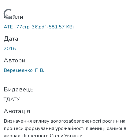
Вантажиться...
Файли
АТЕ -77стр-36.pdf
(581.57 KB)
Дата
2018
Автори
Веремеєнко, Г. В.
Видавець
ТДАТУ
Анотація
Визначення впливу вологозабезпеченості рослин на
процеси формування урожайності пшениці озимої в
умовах Південного Степу України