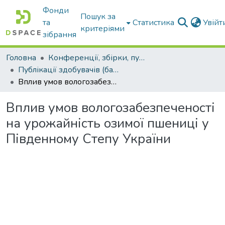
Фонди
Пошук за
та
Статистика
Увій
критеріями
зібрання
Головна
Конференції, збірки, публікації молодих вчених і здобувачів : магістрів, бакалаврів, аспірантів.
Публікації здобувачів (бакалаврів. магістрів, аспірантів)
Вплив умов вологозабезпеченості на урожайність озимої пшениці у Південному Степу України
Вплив умов вологозабезпеченості
на урожайність озимої пшениці у
Південному Степу України