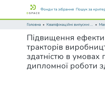
Фонди та зібрання
Пошук за крите
Головна
Кваліфікаційні випускні роботи бакалаврів і магістрів
Маг
Підвищення ефективн
тракторів виробниц
здатністю в умовах 
дипломної роботи з