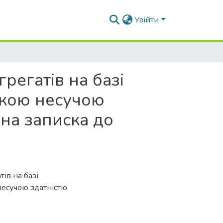
Увійти
регатів на базі
бкою несучою
ьна записка до
ів на базі
несучою здатністю