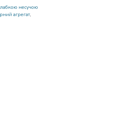
слабкою несучою
рний агрегат
,