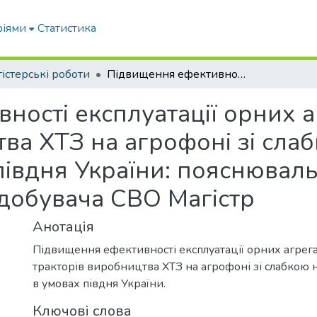
ріями
Статистика
істерські роботи
Підвищення ефективності експлуатації орних агрегатів на базі тракторів виробництва ХТЗ на агрофоні зі слабкою несучою здатністю в умовах півдня України: пояснювальна записка до дипломної роботи здобувача СВО Магістр
ості експлуатації орних аг
тва ХТЗ на агрофоні зі сла
півдня України: пояснювал
добувача СВО Магістр
Анотація
Підвищення ефективності експлуатації орних агрегат
тракторів виробництва ХТЗ на агрофоні зі слабкою 
в умовах півдня України.
Ключові слова