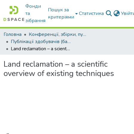
Фонди
Пошук за
та
Статистика
Увій
критеріями
зібрання
Головна
Конференції, збірки, публікації молодих вчених і здобувачів : магістрів, бакалаврів, аспірантів.
Публікації здобувачів (бакалаврів. магістрів, аспірантів)
Land reclamation – a scientific overview of existing techniques
Land reclamation – a scientific
overview of existing techniques