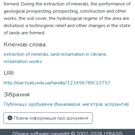
formed. During the extraction of minerals, the performance of
geological prospecting, prospecting, construction and other
works, the soil cover, the hydrological regime of the area are
disturbed, a technogenic relief and other changes in the state
of lands are formed.
Ключові слова
extraction of minerals
,
land reclamation in Ukraine
,
reclamation works
URI
http://elar.tsatu.edu.ua/handle/123456789/13757
Зібрання
Публікації здобувачів (бакалаврів. магістрів, аспірантів)
Повна інформація про документ
DSpace software
copyright © 2002-2026
LYRASIS