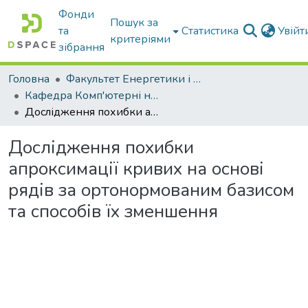
Фонди
Пошук за
та
Статистика
Увій
критеріями
зібрання
Головна
Факультет Енергетики і комп'ютерних технологій
Кафедра Комп'ютерні науки
Дослідження похибки апроксимації кривих на основі рядів за ортонормованим базисом та способів їх зменшення
Дослідження похибки
апроксимації кривих на основі
рядів за ортонормованим базисом
та способів їх зменшення