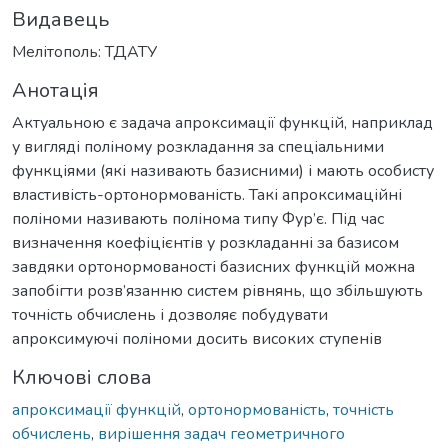
Видавець
Мелітополь: ТДАТУ
Анотація
Актуальною є задача апроксимації функцій, наприклад
у вигляді поліному розкладання за спеціальними
функціями (які називають базисними) і мають особисту
властивість-ортонормованість. Такі апроксимаційні
поліноми називають полінома типу Фур’є. Під час
визначення коефіцієнтів у розкладанні за базисом
завдяки ортонормованості базисних функцій можна
запобігти розв’язанню систем рівнянь, що збільшують
точність обчислень і дозволяє побудувати
апроксимуючі поліноми досить високих ступенів
Ключові слова
апроксимації функцій
,
ортонормованість
,
точність
обчислень
,
вирішення задач геометричного