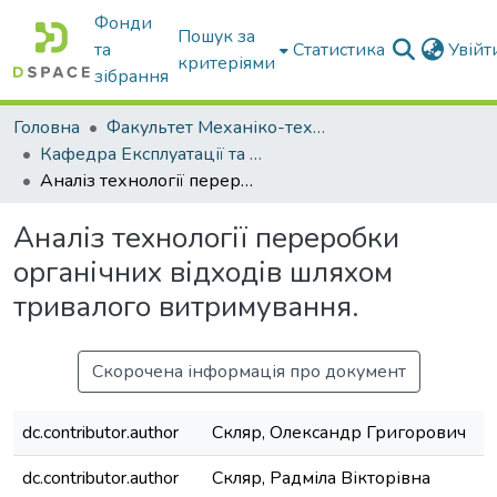
Фонди
Пошук за
та
Статистика
Увій
критеріями
зібрання
Головна
Факультет Механіко-технологічний
Кафедра Експлуатації та технічного сервісу машин
Аналіз технології переробки органічних відходів шляхом тривалого витримування.
Аналіз технології переробки
органічних відходів шляхом
тривалого витримування.
Скорочена інформація про документ
dc.contributor.author
Скляр, Олександр Григорович
dc.contributor.author
Скляр, Радміла Вікторівна