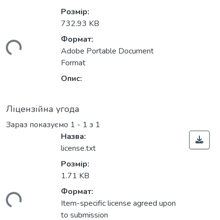
Розмір:
732.93 KB
Формат:
иться...
Adobe Portable Document
Format
Опис:
Ліцензійна угода
Зараз показуємо
1 - 1 з 1
Назва:
license.txt
Розмір:
1.71 KB
Формат:
иться...
Item-specific license agreed upon
to submission