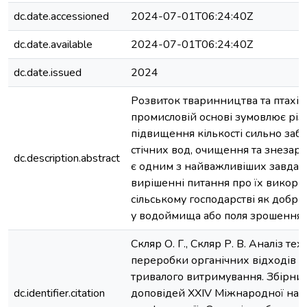
dc.date.accessioned
2024-07-01T06:24:40Z
dc.date.available
2024-07-01T06:24:40Z
dc.date.issued
2024
Розвиток тваринництва та птахів
промисловій основі зумовлює різ
підвищення кількості сильно за
стічних вод, очищення та знезар
dc.description.abstract
є одним з найважливіших завдан
вирішенні питання про їх викори
сільському господарстві як добри
у водоймища або поля зрошення.
Скляр О. Г., Скляр Р. В. Аналіз тех
переробки органічних відходів 
тривалого витримування. Збірник
dc.identifier.citation
доповідей XХІV Міжнародної нау