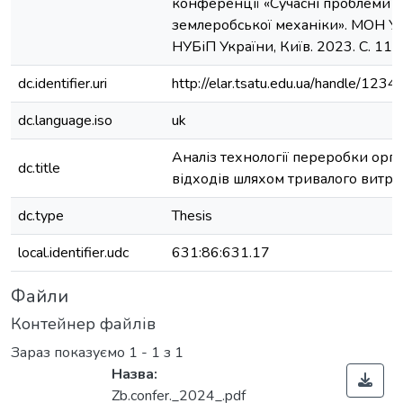
конференції «Сучасні проблеми
землеробської механіки». МОН Ук
НУБіП України, Київ. 2023. С. 11
dc.identifier.uri
http://elar.tsatu.edu.ua/handle/12
dc.language.iso
uk
Аналіз технології переробки орг
dc.title
відходів шляхом тривалого витри
dc.type
Thesis
local.identifier.udc
631:86:631.17
Файли
Контейнер файлів
Зараз показуємо
1 - 1 з 1
Назва:
Zb.confer._2024_.pdf