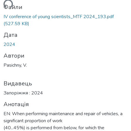
ься...
Файли
ІV conference of young scientists_MTF 2024_193.pdf
(527.59 KB)
Дата
2024
Автори
Pasichny, V.
Видавець
Запоріжжя : 2024
Анотація
EN: When performing maintenance and repair of vehicles, a
significant proportion of work
(40...45%) is performed from below, for which the