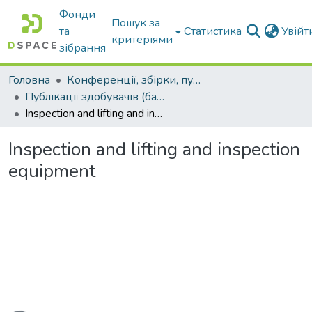
Фонди
Пошук за
та
Статистика
Увій
критеріями
зібрання
Головна
Конференції, збірки, публікації молодих вчених і здобувачів : магістрів, бакалаврів, аспірантів.
Публікації здобувачів (бакалаврів. магістрів, аспірантів)
Inspection and lifting and inspection equipment
Inspection and lifting and inspection
equipment