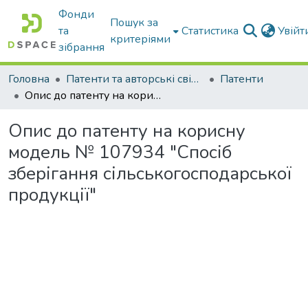
Фонди
Пошук за
та
Статистика
Увій
критеріями
зібрання
Головна
Патенти та авторські свідоцтва
Патенти
Опис до патенту на корисну модель № 107934 "Спосіб зберігання сільськогосподарської продукції"
Опис до патенту на корисну
модель № 107934 "Спосіб
зберігання сільськогосподарської
продукції"