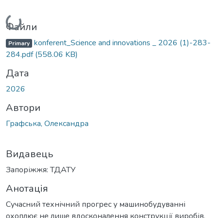
Вантажиться...
Файли
konferent_Science and innovations _ 2026 (1)-283-
Primary
284.pdf
(558.06 KB)
Дата
2026
Автори
Графська, Олександра
Видавець
Запоріжжя: ТДАТУ
Анотація
Сучасний технічний прогрес у машинобудуванні
охоплює не лише вдосконалення конструкції виробів,