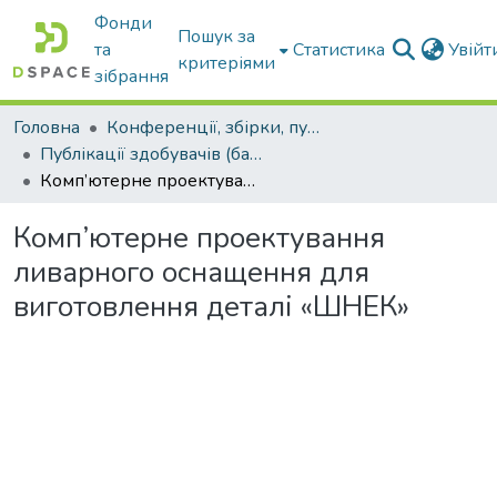
Фонди
Пошук за
та
Статистика
Увій
критеріями
зібрання
Головна
Конференції, збірки, публікації молодих вчених і здобувачів : магістрів, бакалаврів, аспірантів.
Публікації здобувачів (бакалаврів. магістрів, аспірантів)
Комп’ютерне проектування ливарного оснащення для виготовлення деталі «ШНЕК»
Комп’ютерне проектування
ливарного оснащення для
виготовлення деталі «ШНЕК»