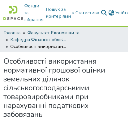
Фонди
Пошук за
та
Статистика
Увій
критеріями
зібрання
Головна
Факультет Економіки та бізнесу
Кафедра Фінансів, обліку і оподаткування
Особливості використання нормативної грошової оцінки земельних ділянок сільськогосподарськими товаровиробниками при нарахуванні податкових забовязань
Особливості використання
нормативної грошової оцінки
земельних ділянок
сільськогосподарськими
товаровиробниками при
нарахуванні податкових
забовязань