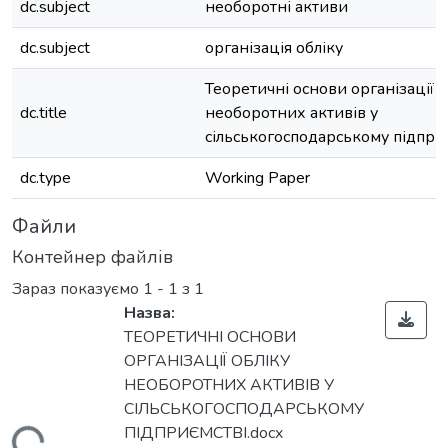
dc.subject
необоротні активи
dc.subject
організація обліку
Теоретичні основи організації о
dc.title
необоротних активів у
сільськогосподарському підпри
dc.type
Working Paper
Файли
Контейнер файлів
Зараз показуємо
1 - 1 з 1
Назва:
ТЕОРЕТИЧНІ ОСНОВИ
ОРГАНІЗАЦІЇ ОБЛІКУ
НЕОБОРОТНИХ АКТИВІВ У
СІЛЬСЬКОГОСПОДАРСЬКОМУ
ПІДПРИЄМСТВІ.docx