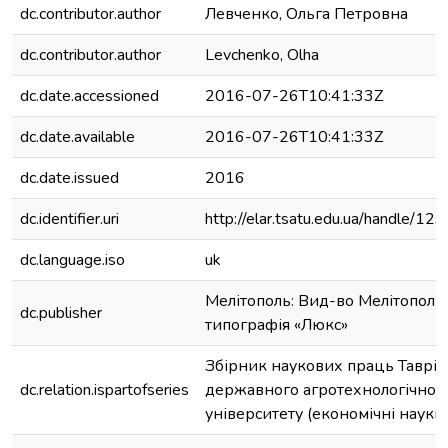
dc.contributor.author
Левченко, Ольга Петровна
dc.contributor.author
Levchenko, Olha
dc.date.accessioned
2016-07-26T10:41:33Z
dc.date.available
2016-07-26T10:41:33Z
dc.date.issued
2016
dc.identifier.uri
http://elar.tsatu.edu.ua/handle/
dc.language.iso
uk
Мелітополь: Вид-во Мелітополь
dc.publisher
типографія «Люкс»
Збірник наукових праць Таврій
dc.relation.ispartofseries
державного агротехнологічног
університету (економічні науки)