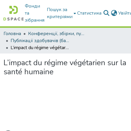
Фонди
Пошук за
та
Статистика
Увій
критеріями
зібрання
Головна
Конференції, збірки, публікації молодих вчених і здобувачів : магістрів, бакалаврів, аспірантів.
Публікації здобувачів (бакалаврів. магістрів, аспірантів)
L’impact du régime végétarien sur la santé humaine
L’impact du régime végétarien sur la
santé humaine