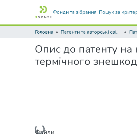
Фонди та зібрання
Пошук за крите
Головна
Патенти та авторські свідоцтва
Па
Опис до патенту на
термічного знешкод
Вантажиться...
Файли