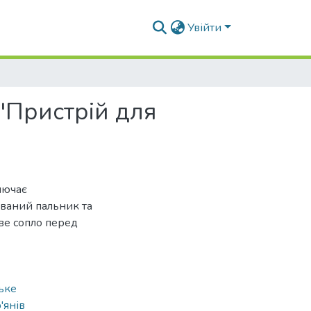
Увійти
"Пристрій для
лючає
ваний пальник та
ве сопло перед
ьке
'янів