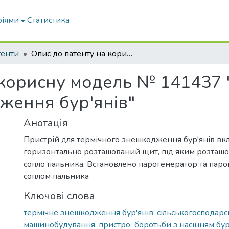
ріями
Статистика
тенти
Опис до патенту на корисну модель № 141437 "Пристрій для термічного знешкодження бур'янів"
 корисну модель № 141437 
ження бур'янів"
Анотація
Пристрій для термічного знешкодження бур'янів вк
горизонтально розташований щит, під яким розташо
сопло пальника. Встановлено парогенератор та паро
соплом пальника
Ключові слова
термічне знешкодження бур'янів
,
сільськогосподарс
машинобудування
,
пристрої боротьби з насінням бур