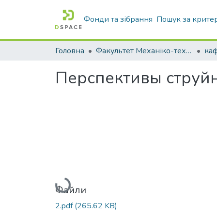
Фонди та зібрання
Пошук за крите
Головна
Факультет Механіко-технологічний
Перспективы струй
Вантажиться...
Файли
2.pdf
(265.62 KB)