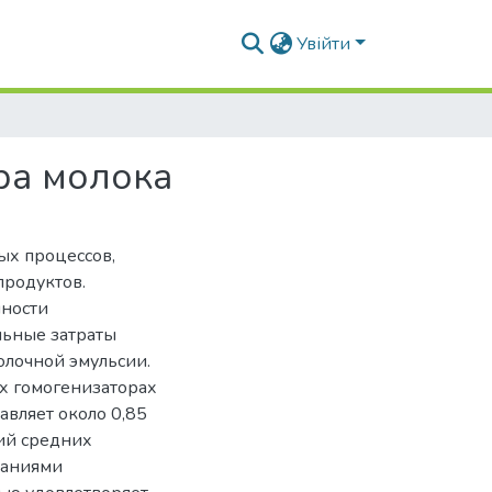
Увійти
ра молока
ых процессов,
продуктов.
нности
льные затраты
олочной эмульсии.
ых гомогенизаторах
вляет около 0,85
ний средних
ваниями