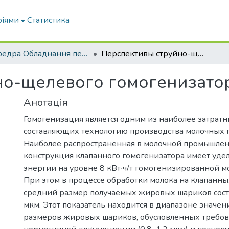
ріями
Статистика
кафедра Обладнання переробних і харчових виробництв ім. професора Ф.Ю. Ялпачика
Перспективы струйно-щелевого гомогенизатора молока
но-щелевого гомогенизато
Анотація
Гомогенизация является одним из наиболее затратн
составляющих технологию производства молочных 
Наиболее распространенная в молочной промышле
конструкция клапанного гомогенизатора имеет уде
энергии на уровне 8 кВт∙ч/т гомогенизированной м
При этом в процессе обработки молока на клапанн
средний размер получаемых жировых шариков соста
мкм. Этот показатель находится в диапазоне значе
размеров жировых шариков, обусловленных требо