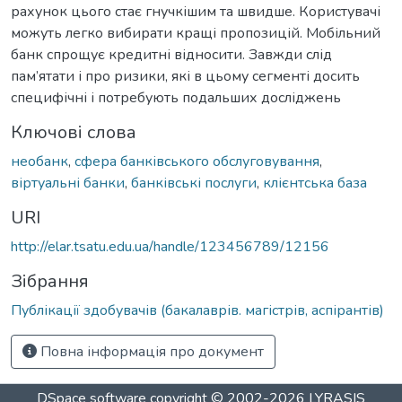
рахунок цього стає гнучкішим та швидше. Користувачі
можуть легко вибирати кращі пропозицій. Мобільний
банк спрощує кредитні відносити. Завжди слід
пам’ятати і про ризики, які в цьому сегменті досить
специфічні і потребують подальших досліджень
Ключові слова
необанк
,
сфера банківського обслуговування
,
віртуальні банки
,
банківські послуги
,
клієнтська база
URI
http://elar.tsatu.edu.ua/handle/123456789/12156
Зібрання
Публікації здобувачів (бакалаврів. магістрів, аспірантів)
Повна інформація про документ
DSpace software
copyright © 2002-2026
LYRASIS