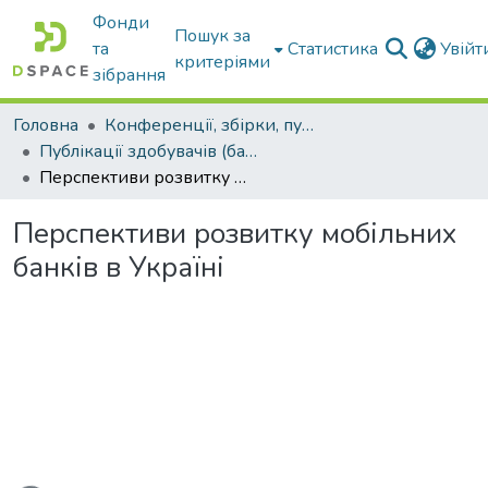
Фонди
Пошук за
та
Статистика
Увій
критеріями
зібрання
Головна
Конференції, збірки, публікації молодих вчених і здобувачів : магістрів, бакалаврів, аспірантів.
Публікації здобувачів (бакалаврів. магістрів, аспірантів)
Перспективи розвитку мобільних банків в Україні
Перспективи розвитку мобільних
банків в Україні