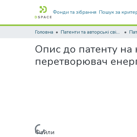
Фонди та зібрання
Пошук за крите
Головна
Патенти та авторські свідоцтва
Па
Опис до патенту на
перетворювач енерг
Файли