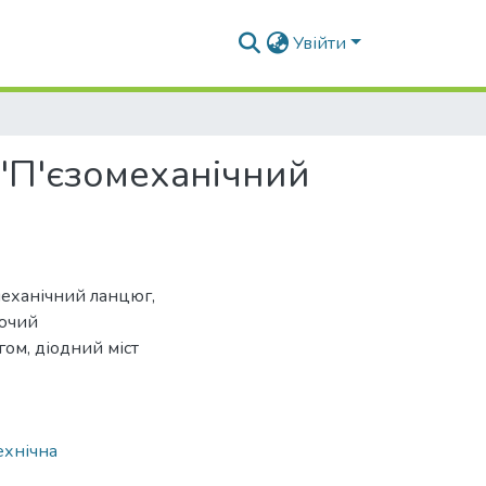
Увійти
"П'єзомеханічний
механічний ланцюг,
уючий
ом, діодний міст
ехнічна