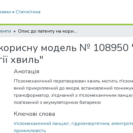
ріями
Статистика
тенти
Опис до патенту на корисну модель № 108950 "П'єзомеханічний перетворювач енергії хвиль"
 корисну модель № 108950 
ії хвиль"
Анотація
П'єзомеханічний перетворювач хвиль містить п'єзо
який прикріплений до якоря, встановлений пониж
трансформатор, з'єднаний з п'єзомеханічним ланцюг
пов'язаний з акумуляторною батареєю
Ключові слова
п'єзомеханічний ланцюг
,
гідроенергетика
,
електрот
промисловість