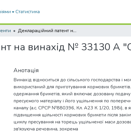
ріями
Статистика
тенти
Деклараційний патент на винахід № 33130 А "Спосіб виробництва кормових брикетів"
нт на винахід № 33130 А "
Анотація
Винахід відноситься до сільського господарства і мо
використаний для приготування кормових брикетів.
одержання брикетів, який включає дозовану подачу
пресуємого матеріалу і його ущільнення по попереч
каналу (а.с. СРСР №880396, Кл. А23 К 1/20, 198і), в 
підвищення щільності кормових брикети після закі
циклу пресування на торець ущільненої маси дозов
зв'язуюча речовина, зокрема