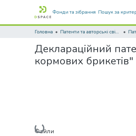
Фонди та зібрання
Пошук за крите
Головна
Патенти та авторські свідоцтва
Па
Деклараційний пате
кормових брикетів"
Вантажиться...
Файли