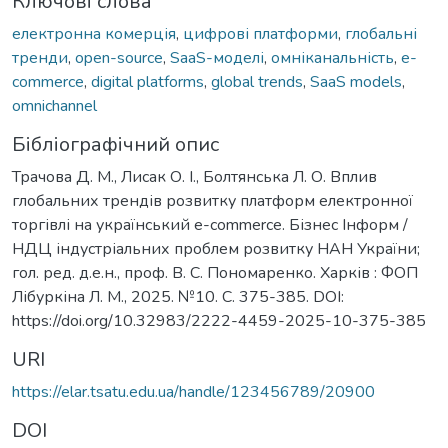
Ключові слова
електронна комерція
,
цифрові платформи
,
глобальні
тренди
,
open-source
,
SaaS-моделі
,
омніканальність
,
e-
commerce
,
digital platforms
,
global trends
,
SaaS models
,
omnichannel
Бібліографічний опис
Трачова Д. М., Лисак О. І., Болтянська Л. О. Вплив
глобальних трендів розвитку платформ електронної
торгівлі на український e-commerce. Бізнес Інформ /
НДЦ індустріальних проблем розвитку НАН України;
гол. ред. д.е.н., проф. В. С. Пономаренко. Харків : ФОП
Лібуркіна Л. М., 2025. №10. С. 375-385. DOI:
https://doi.org/10.32983/2222-4459-2025-10-375-385
URI
https://elar.tsatu.edu.ua/handle/123456789/20900
DOI