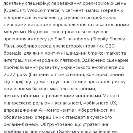
локальну специфіку: переважання open-source рішень
(OpenCart, WooCommerce) у сегменті малих і середніх
підприємств зумовлено доступністю розробників,
низькими витратами впровадження та локалізованими
модулями. Водночас спостерігається поступове
зростання інтересу до SaaS-платформ (Shopify, Shopify
Plus), особливо серед експортоорієнтованих D2C-
брендів, для яких критичні швидкий time-to-market та
інтеграція міжнародних платежів. Здійснено сценарне
прогнозування розвитку українського e-commerce до
2027 року (базовий, оптимістичний, консервативний
сценарії), що демонструє сталі темпи зростання ринку
при різному балансі між технологічними,
інституційними та ризиковими чинниками. У статті
підкреслено роль омніканальності, мобільного UX,
впровадження AI-компонентів і кіберстійкості як
обов’язкових операційних стандартів сучасного
онлайн-бізнесу. Обґрунтовано, що стратегічна
комбінація open-source і SaaS-моделей забезпечує