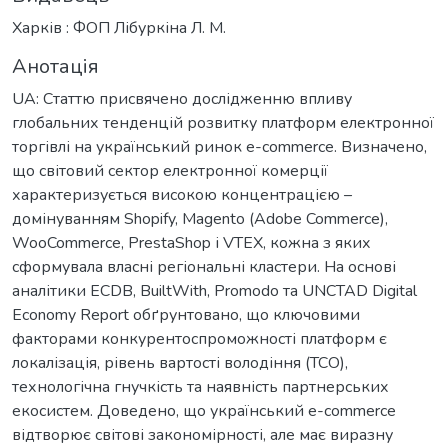
Харків : ФОП Лібуркіна Л. М.
Анотація
UA: Статтю присвячено дослідженню впливу
глобальних тенденцій розвитку платформ електронної
торгівлі на український ринок e-commerce. Визначено,
що світовий сектор електронної комерції
характеризується високою концентрацією –
домінуванням Shopify, Magento (Adobe Commerce),
WooCommerce, PrestaShop і VTEX, кожна з яких
сформувала власні регіональні кластери. На основі
аналітики ECDB, BuiltWith, Promodo та UNCTAD Digital
Economy Report обґрунтовано, що ключовими
факторами конкурентоспроможності платформ є
локалізація, рівень вартості володіння (TCO),
технологічна гнучкість та наявність партнерських
екосистем. Доведено, що український e-commerce
відтворює світові закономірності, але має виразну