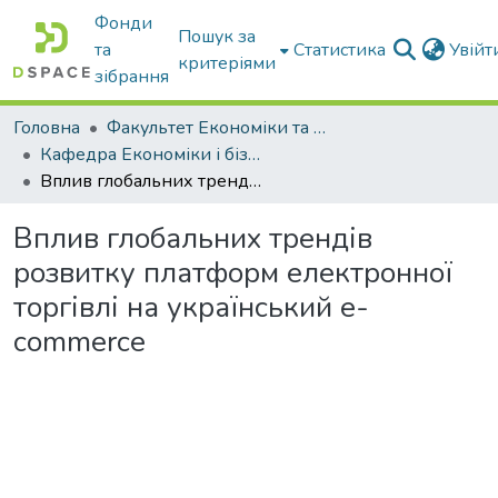
Фонди
Пошук за
та
Статистика
Увій
критеріями
зібрання
Головна
Факультет Економіки та бізнесу
Кафедра Економіки і бізнесу
Вплив глобальних трендів розвитку платформ електронної торгівлі на український e-commerce
Вплив глобальних трендів
розвитку платформ електронної
торгівлі на український e-
commerce