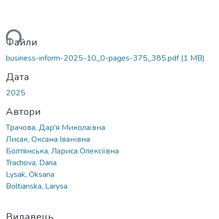
ться...
Файли
business-inform-2025-10_0-pages-375_385.pdf
(1 MB)
Дата
2025
Автори
Трачова, Дар'я Миколаївна
Лисак, Оксана Іванівна
Болтянська, Лариса Олексіївна
Trachova, Daria
Lysak, Oksana
Boltianska, Larysa
Видавець