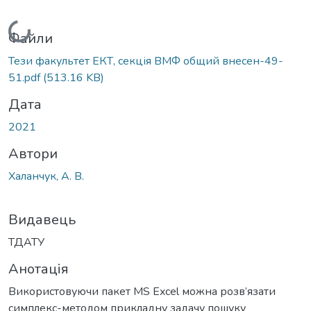
Вантажиться...
Файли
Тези факультет ЕКТ, секція ВМФ общий внесен-49-
51.pdf
(513.16 KB)
Дата
2021
Автори
Халанчук, А. В.
Видавець
ТДАТУ
Анотація
Використовуючи пакет MS Excel можна розв’язати
симплекс-методом прикладну задачу пошуку