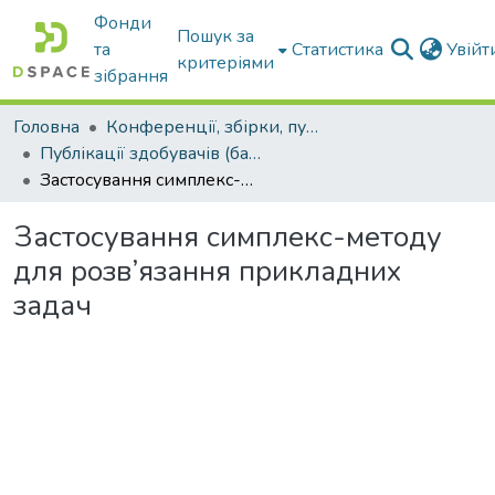
Фонди
Пошук за
та
Статистика
Увій
критеріями
зібрання
Головна
Конференції, збірки, публікації молодих вчених і здобувачів : магістрів, бакалаврів, аспірантів.
Публікації здобувачів (бакалаврів. магістрів, аспірантів)
Застосування симплекс-методу для розв’язання прикладних задач
Застосування симплекс-методу
для розв’язання прикладних
задач