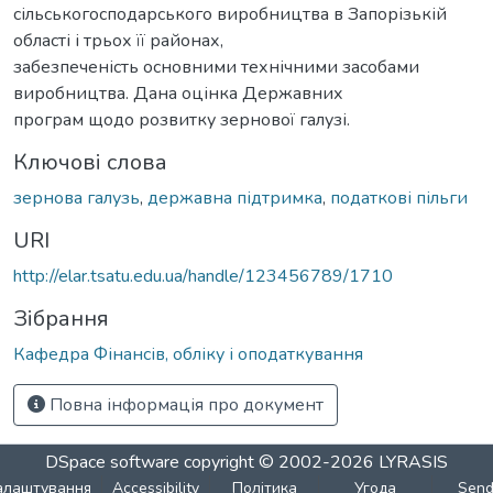
сільськогосподарського виробництва в Запорізькій
області і трьох її районах,
забезпеченість основними технічними засобами
виробництва. Дана оцінка Державних
програм щодо розвитку зернової галузі.
Ключові слова
зернова галузь
,
державна підтримка
,
податкові пільги
URI
http://elar.tsatu.edu.ua/handle/123456789/1710
Зібрання
Кафедра Фінансів, обліку і оподаткування
Повна інформація про документ
DSpace software
copyright © 2002-2026
LYRASIS
алаштування
Accessibility
Політика
Угода
Sen