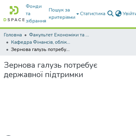
Фонди
Пошук за
та
Статистика
Увій
критеріями
зібрання
Головна
Факультет Економіки та бізнесу
Кафедра Фінансів, обліку і оподаткування
Зернова галузь потребує державної підтримки
Зернова галузь потребує
державної підтримки