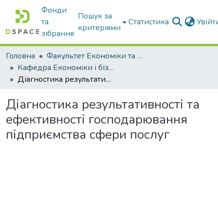
Фонди
Пошук за
та
Статистика
Увій
критеріями
зібрання
Головна
Факультет Економіки та бізнесу
Кафедра Економіки і бізнесу
Діагностика результативності та ефективності господарювання підприємства сфери послуг
Діагностика результативності та
ефективності господарювання
підприємства сфери послуг