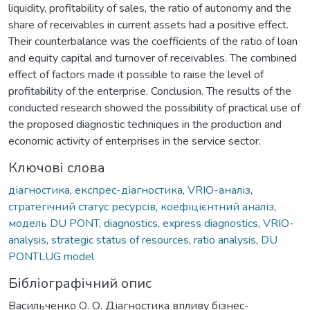
liquidity, profitability of sales, the ratio of autonomy and the
share of receivables in current assets had a positive effect.
Their counterbalance was the coefficients of the ratio of loan
and equity capital and turnover of receivables. The combined
effect of factors made it possible to raise the level of
profitability of the enterprise. Conclusion. The results of the
conducted research showed the possibility of practical use of
the proposed diagnostic techniques in the production and
economic activity of enterprises in the service sector.
Ключові слова
діагностика
,
експрес-діагностика
,
VRIO-аналіз
,
стратегічний статус ресурсів
,
коефіцієнтний аналіз
,
модель DU PONT
,
diagnostics
,
express diagnostics
,
VRIO-
analysis
,
strategic status of resources
,
ratio analysis
,
DU
PONTLUG model
Бібліографічний опис
Васильченко О. О. Діагностика впливу бізнес-