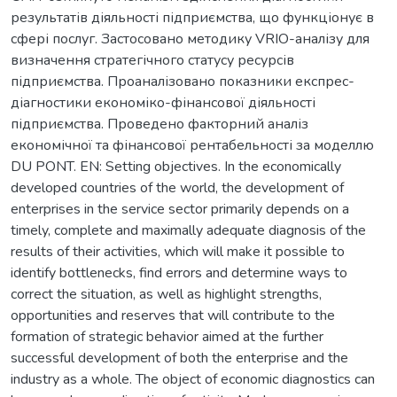
результатів діяльності підприємства, що функціонує в
сфері послуг. Застосовано методику VRIO-аналізу для
визначення стратегічного статусу ресурсів
підприємства. Проаналізовано показники експрес-
діагностики економіко-фінансової діяльності
підприємства. Проведено факторний аналіз
економічної та фінансової рентабельності за моделлю
DU PONT. EN: Setting objectives. In the economically
developed countries of the world, the development of
enterprises in the service sector primarily depends on a
timely, complete and maximally adequate diagnosis of the
results of their activities, which will make it possible to
identify bottlenecks, find errors and determine ways to
correct the situation, as well as highlight strengths,
opportunities and reserves that will contribute to the
formation of strategic behavior aimed at the further
successful development of both the enterprise and the
industry as a whole. The object of economic diagnostics can