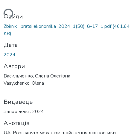
ься...
Файли
Zbirnik _pratsi ekonomika_2024_1(50)_8-17_1.pdf
(461.64
KB)
Дата
2024
Автори
Васильченко, Олена Олегівна
Vasylchenko, Olena
Видавець
Запоріжжя : 2024
Анотація
UA: Розглянуто механізм здійснення діагностики