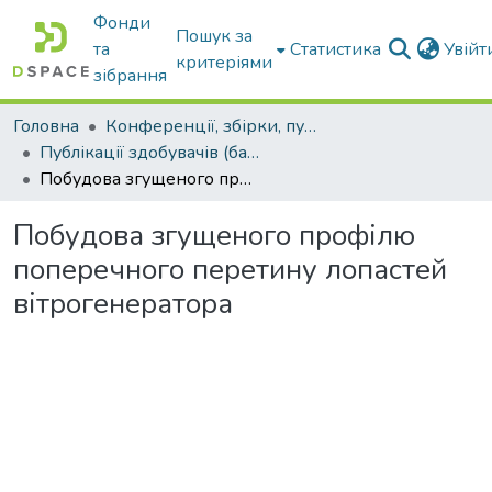
Фонди
Пошук за
та
Статистика
Увій
критеріями
зібрання
Головна
Конференції, збірки, публікації молодих вчених і здобувачів : магістрів, бакалаврів, аспірантів.
Публікації здобувачів (бакалаврів. магістрів, аспірантів)
Побудова згущеного профілю поперечного перетину лопастей вітрогенератора
Побудова згущеного профілю
поперечного перетину лопастей
вітрогенератора