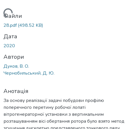
Вантажиться...
Файли
28.pdf
(498.52 KB)
Дата
2020
Автори
Дуков, В. О.
Чернобильський, Д. Ю.
Анотація
За основу реалізації задачі побудови профілю
поперечного перетину робочої лопаті
вітрогенераторної установки з вертикальним
розташуванням вісі обертання ротора було взято метод
згущення дискретно представленого точкового ряду