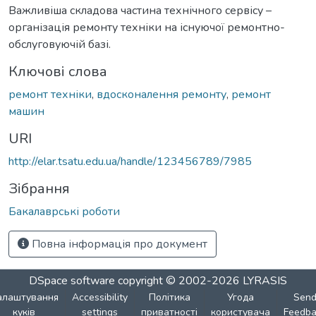
Важливіша складова частина технічного сервісу –
організація ремонту техніки на існуючої ремонтно-
обслуговуючій базі.
Ключові слова
ремонт техніки
,
вдосконалення ремонту
,
ремонт
машин
URI
http://elar.tsatu.edu.ua/handle/123456789/7985
Зібрання
Бакалаврські роботи
Повна інформація про документ
DSpace software
copyright © 2002-2026
LYRASIS
алаштування
Accessibility
Політика
Угода
Sen
куків
settings
приватності
користувача
Feedba