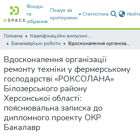
Фонди
Пошук за
та
Статистика
Увій
критеріями
зібрання
Головна
Кваліфікаційні випускні роботи бакалаврів і магістрів
Бакалаврські роботи
Вдосконалення організації ремонту техніки у фермерському господарстві «РОКСОЛАНА» Білозерського району Херсонської області: пояснювальна записка до дипломного проекту ОКР Бакалавр
Вдосконалення організації
ремонту техніки у фермерському
господарстві «РОКСОЛАНА»
Білозерського району
Херсонської області:
пояснювальна записка до
дипломного проекту ОКР
Бакалавр