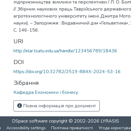
підприємництва: виклики та перспективи / Л. О. Болтя
// Збірник наукових праць Таврійського державног
агротехнологічного університету імені Дмитра Мото
науки). – Запоріжжя : Видавничий дім «Гельветика», 2
С. 146-156.
URI
http://elar.tsatu.edu.ua/handle/123456789/18436
DOI
https://doi.org/10.32782/2519-884X-2024-53-16
Зібрання
Кафедра Економіки і бізнесу
Повна інформація про документ
DSpace software
copyright © 2002-2026
LYRASIS
в
Accessibility settings
Політика приватності
Угода користува