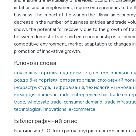
and ensure the availability of services. Economic challenges,
inflation and unemployment, require entrepreneurs to be fl
business. The impact of the war on the Ukrainian economy 
decrease in the number of business entities and trade vo
shows the potential for recovery due to the growth of trad
between domestic trade and entrepreneurship is a common
competitive environment, market adaptation to changes 
promotion of innovative growth.
Ключові слова
внутрішня торгівля
,
підприємництво
,
торговельне п
роздрібна торгівля
,
оптова торгівля
,
споживчий попи
інфраструктура
,
цифровізація
,
технологічні інноваці
комерція
,
domestic trade
,
entrepreneurship
,
trade entrep
trade
,
wholesale trade
,
consumer demand
,
trade infrastru
technological innovations
,
e-commerce
Бібліографічний опис
Болтянська Л. О. Інтеграція внутрішньої торгівлі та 