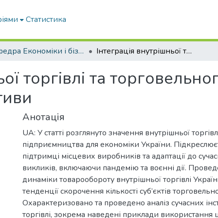
ріями
Статистика
Кафедра Економіки і бізнесу
Інтеграція внутрішньої торгівлі та торговельного підприємництва: виклики та перспективи
ьої торгівлі та торговельн
тиви
Анотація
UA: У статті розглянуто значення внутрішньої торгівл
підприємництва для економіки України. Підкреслюєт
підтримці місцевих виробників та адаптації до суч
викликів, включаючи пандемію та воєнні дії. Прове
динаміки товарообороту внутрішньої торгівлі Україн
тенденції скорочення кількості суб’єктів торговельної
Охарактеризовано та проведено аналіз сучасних інст
торгівлі, зокрема наведені приклади використання