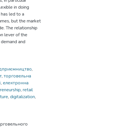
 in particular
exible in doing
has led to a
lumes, but the market
e. The relationship
 lever of the
in demand and
ідприємництво
,
т
,
торговельна
ї
,
електронна
reneurship
,
retail
cture
,
digitalization
,
торговельного