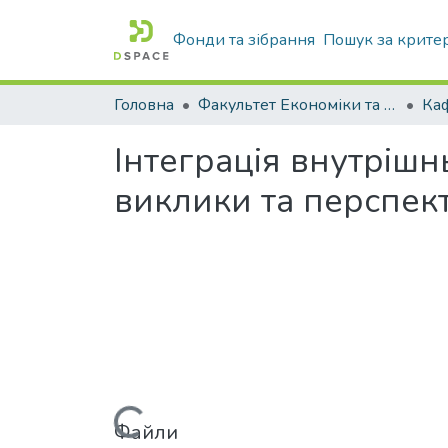
Фонди та зібрання
Пошук за крите
Головна
Факультет Економіки та бізнесу
Інтеграція внутрішн
виклики та перспек
Вантажиться...
Файли