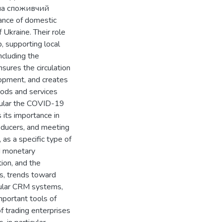
 на споживчий
ance of domestic
Ukraine. Their role
, supporting local
ncluding the
sures the circulation
opment, and creates
goods and services
ticular the COVID-19
its importance in
roducers, and meeting
as a specific type of
d monetary
tion, and the
s, trends toward
icular CRM systems,
portant tools of
f trading enterprises