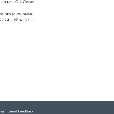
нська, О. І. Лисак
о
рного (економічні
024. – № 4 (53). –
ча
Send Feedback