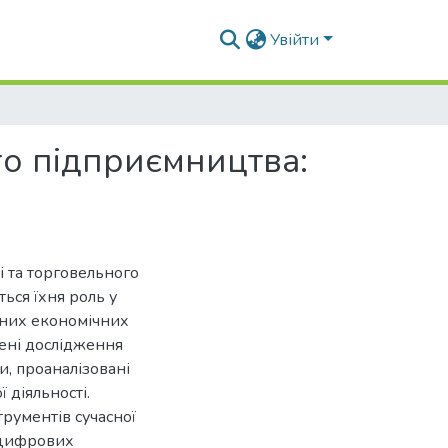
Увійти
ого підприємництва:
і та торговельного
ься їхня роль у
асних економічних
дені дослідження
и, проаналізовані
 діяльності.
рументів сучасної
 цифрових