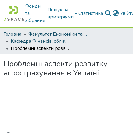
Фонди
Пошук за
та
Статистика
Увій
критеріями
зібрання
Головна
Факультет Економіки та бізнесу
Кафедра Фінансів, обліку і оподаткування
Проблемні аспекти розвитку агрострахування в Україні
Проблемні аспекти розвитку
агрострахування в Україні