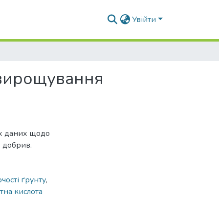
Увійти
 вирощування
их даних щодо
х добрив.
чості ґрунту
,
тна кислота