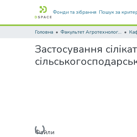
Фонди та зібрання
Пошук за крите
Головна
Факультет Агротехнологій та екології
Застосування сілік
сільськогосподарсь
Вантажиться...
Файли