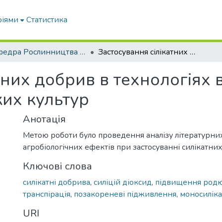
ріями
Статистика
Кафедра Рослинництва та садівництва ім. професора В.В. Калитки
Застосування сілікатних добрив в технологіях вирощування сільськогосподарських культур
атних добрив в технологіях
ких культур
Анотація
Метою роботи було проведення аналізу літературн
агробіологічних ефектів при застосуванні силікатни
Ключові слова
силікатні добрива
,
силіцій діоксид
,
підвищення родю
транспірація
,
позакореневі підживлення
,
моносиліка
URI