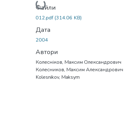
Вантажиться...
Файли
012.pdf
(314.06 KB)
Дата
2004
Автори
Колесніков, Максим Олександрович
Колесников, Максим Александрович
Kolesnikov, Maksym