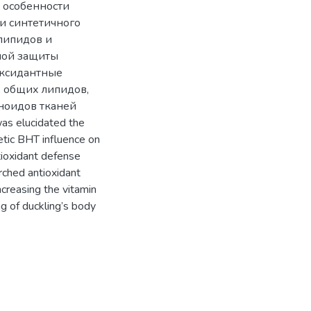
ы особенности
 и синтетичного
липидов и
ной защиты
оксидантные
 общих липидов,
иноидов тканей
s elucidated the
hetic BHT influence on
tioxidant defense
rched antioxidant
ncreasing the vitamin
ng of duckling’s body