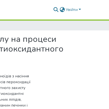
Увійти
нолу на процеси
антиоксидантного
ноїдів з насіння
есів пероксидації
тного захисту
нтиоксидантні
их ліпідів,
канин печінки і