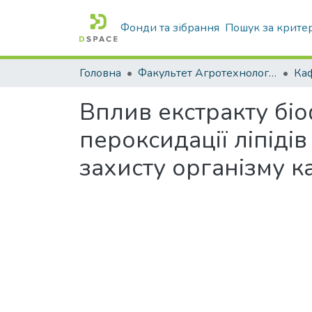
Фонди та зібрання
Пошук за крите
Головна
Факультет Агротехнологій та екології
Вплив екстракту біоф
пероксидації ліпіді
захисту організму к