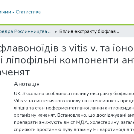
ріями
Статистика
Кафедра Рослинництва та садівництва ім. професора В.В. Калитки
Вплив екстракту біофлавоноїдів з vitis v. та іонолу на процеси пероксидації ліпідів і ліпофільні компоненти антиоксидантного захисту організму каченят
лавоноїдів з vitis v. та іо
в і ліпофільні компоненти 
аченят
Анотація
UK: З’ясовано особливості впливу екстракту біофлаво
Vitis v. та синтетичного іонолу на інтенсивність проц
ліпідів та стан неферментативної ланки антиоксидан
організму каченят. Встановлено, що досліджувані а
препарати знижують вміст МДА, холестерину, загальн
сприяють зростанню пулу вітаміну Е і каротиноїдів т