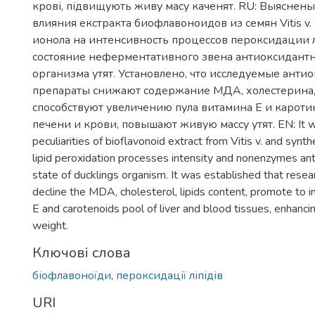
крові, підвищують живу масу каченят. RU: Выяснен
влияния екстракта биофлавоноидов из семян Vitis v.
ионола на интенсивность процессов пероксидации 
состояние неферментативного звена антиоксидант
организма утят. Установлено, что исследуемые анти
препараты снижают содержание МДА, холестерина,
способствуют увеличению пула витамина Е и карот
печени и крови, повышают живую массу утят. EN: It wa
peculiarities of bioflavonoid extract from Vitis v. and synt
lipid peroxidation processes intensity and nonenzymes an
state of ducklings organism. It was established that resea
decline the MDA, cholesterol, lipids content, promote to i
E and carotenoids pool of liver and blood tissues, enhanci
weight.
Ключові слова
біофлавоноїди
,
пероксидації ліпідів
URI