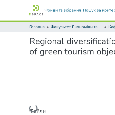
Фонди та зібрання
Пошук за крите
Головна
Факультет Економіки та бізнесу
Regional diversificatio
of green tourism obje
Вантажиться...
Файли