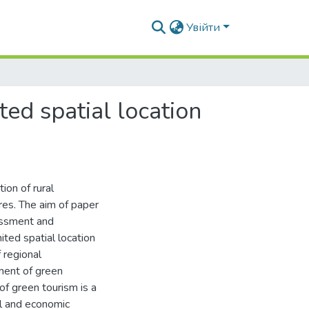
Увійти
ited spatial location
ion of rural
res. The aim of paper
essment and
mited spatial location
 regional
cement of green
 of green tourism is a
tal and economic