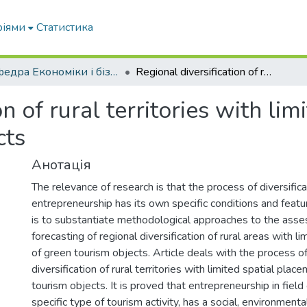
ріями
Статистика
Кафедра Економіки і бізнесу
Regional diversification of rural territories with limited spatial location of green tourism objects
n of rural territories with lim
cts
Анотація
The relevance of research is that the process of diversificat
entrepreneurship has its own specific conditions and featu
is to substantiate methodological approaches to the ass
forecasting of regional diversification of rural areas with li
of green tourism objects. Article deals with the process of
diversification of rural territories with limited spatial pla
tourism objects. It is proved that entrepreneurship in field
specific type of tourism activity, has a social, environmen