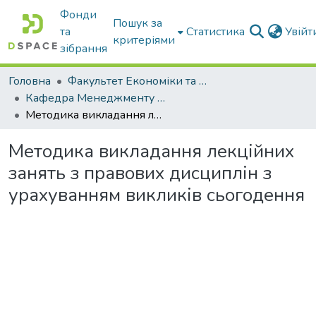
Фонди
Пошук за
та
Статистика
Увій
критеріями
зібрання
Головна
Факультет Економіки та бізнесу
Кафедра Менеджменту та публічного адміністрування
Методика викладання лекційних занять з правових дисциплін з урахуванням викликів сьогодення
Методика викладання лекційних
занять з правових дисциплін з
урахуванням викликів сьогодення