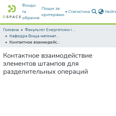
Фонди
Пошук за
та
Статистика
Увій
критеріями
зібрання
Головна
Факультет Енергетики і комп'ютерних технологій
Кафедра Вища математика та фізика
Контактное взаимодействие элементов штампов для разделительных операций
Контактное взаимодействие
элементов штампов для
разделительных операций