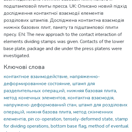
подштамповой плиты пресса. UK: Описано новий підхід
дослідження контактної взаємодії елементів
розділових штампів. Досліджена контактна взаємодія
нижніх базових плит, пакету та підштампової плити
пресу. EN: The new approach to the contact interaction of
elements dividing stamps was given. Contacts of the lower
base plate, package and die under the press platens were
investigated.
Ключові слова
контактное взаимодействие
,
напряженно-
деформированное состояние
,
штамп для
разделительных операций
,
нижняя базовая плита
,
метод конечных элементов
,
контактна взаємодія
,
напружено-деформований стан
,
штамп для розділових
операцій
,
нижня базова плита
,
метод скінченних
елементів
,
pin co-operation
,
tensely-deformed state
,
stamp
for dividing operations
,
bottom base flag
,
method of eventual