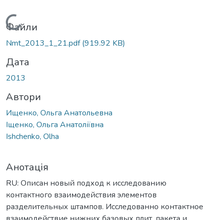
Вантажиться...
Файли
Nmt_2013_1_21.pdf
(919.92 KB)
Дата
2013
Автори
Ищенко, Ольга Анатольевна
Іщенко, Ольга Анатоліївна
Ishchenko, Olha
Анотація
RU: Описан новый подход к исследованию
контактного взаимодействия элементов
разделительных штампов. Исследованно контактное
взаимодействие нижних базовых плит, пакета и