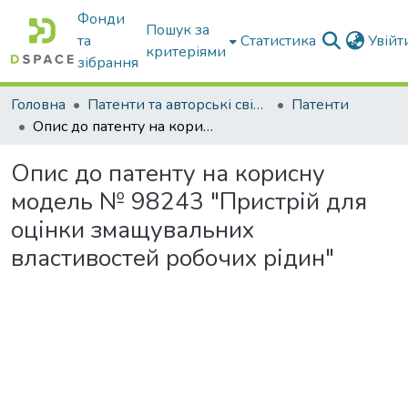
Фонди
Пошук за
та
Статистика
Увій
критеріями
зібрання
Головна
Патенти та авторські свідоцтва
Патенти
Опис до патенту на корисну модель № 98243 "Пристрій для оцінки змащувальних властивостей робочих рідин"
Опис до патенту на корисну
модель № 98243 "Пристрій для
оцінки змащувальних
властивостей робочих рідин"