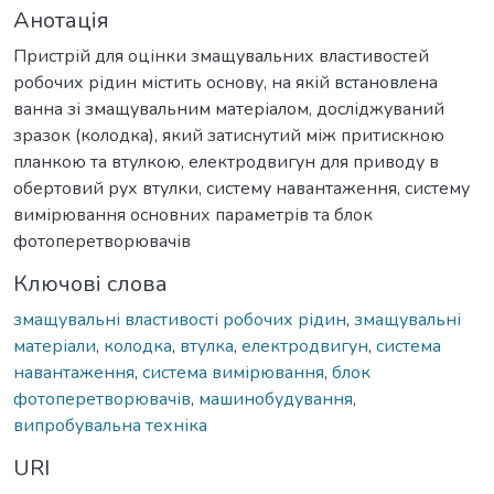
Анотація
Пристрій для оцінки змащувальних властивостей
робочих рідин містить основу, на якій встановлена
ванна зі змащувальним матеріалом, досліджуваний
зразок (колодка), який затиснутий між притискною
планкою та втулкою, електродвигун для приводу в
обертовий рух втулки, систему навантаження, систему
вимірювання основних параметрів та блок
фотоперетворювачів
Ключові слова
змащувальні властивості робочих рідин
,
змащувальні
матеріали
,
колодка
,
втулка
,
електродвигун
,
система
навантаження
,
система вимірювання
,
блок
фотоперетворювачів
,
машинобудування
,
випробувальна техніка
URI