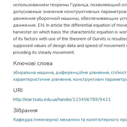
использованием теоремы Гурвица, позволяющий о
допускаемые значения конструктивных параметров 
движения уборочной машины, обеспечивающих уст
движение. EN: In article the differential equation of mo
harvester on which basis the characteristic equation is wor
of its factors with use of the theorem of Gurvits is resulte
supposed values of design data and speed of movement o
providing its steady movement.
Ключові слова
збиральна машина
,
диференційне рівняння
,
стійкіс
характеристичне рівняння
,
конструктивні параметр
URI
http://elar.tsatu.edu.ua/handle/123456789/9421
Зібрання
Кафедра Інженерної механіки та комп'ютерного пр