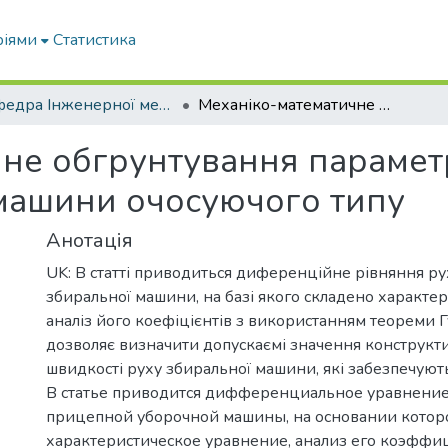
ріями
Статистика
Кафедра Інженерної механіки та комп'ютерного проектування
Механіко-математичне обгрунтування параметрів і режимів роботи збиральної машини очосуючого типу
не обгрунтування параметр
машини очосуючого типу
Анотація
UK: В статті приводиться диференційне рівняння ру
збиральної машини, на базі якого складено характе
аналіз його коефіцієнтів з використанням теореми Г
дозволяє визначити допускаємі значення конструкти
швидкості руху збиральної машини, які забезпечують 
В статье приводится дифференциальное уравнени
прицепной уборочной машины, на основании которо
характеристическое уравнение, анализ его коэффи