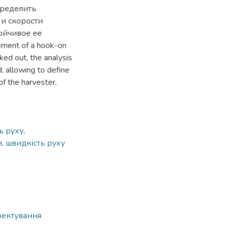
пределить
и скорости
ойчивое ее
vement of a hook-on
ked out, the analysis
d, allowing to define
f the harvester,
ть руху
,
и
,
швидкість руху
оектування