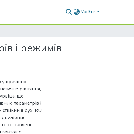
Увійти
ів і режимів
ху причіпної
ристичне рівняння,
урвіца, що
вних параметрів і
стійкий її рух. RU:
е движения
го составлено
циентов с