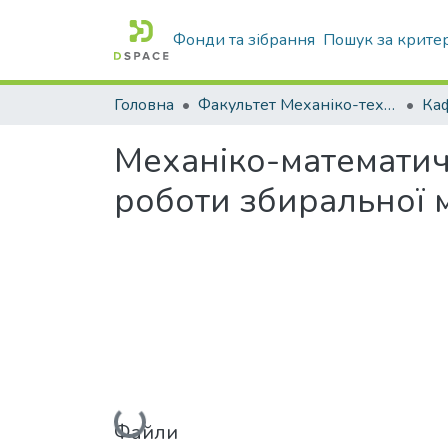
Фонди та зібрання
Пошук за крите
Головна
Факультет Механіко-технологічний
Механіко-математич
роботи збиральної 
Вантажиться...
Файли