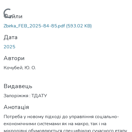
Вантажиться...
Файли
Zbirka_FEB_2025-84-85.pdf
(593.02 KB)
Дата
2025
Автори
Кочубей, Ю. О.
Видавець
Запоріжжя : ТДАТУ
Анотація
Потреба у новому підході до управління соціально-
економічними системами як на макро, так і на
мікрорівні обумовлюється специфікою сучасного етапу