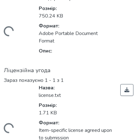
Розмір:
750.24 KB
Формат:
антажиться...
Adobe Portable Document
Format
Опис:
Ліцензійна угода
Зараз показуємо
1 - 1 з 1
Назва:
license.txt
Розмір:
1.71 KB
Формат:
Item-specific license agreed upon
to submission