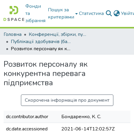
Фонди
Пошук за
та
Статистика
Увій
критеріями
зібрання
Головна
Конференції, збірки, публікації молодих вчених і здобувачів : магістрів, бакалаврів, аспірантів.
Публікації здобувачів (бакалаврів. магістрів, аспірантів)
Розвиток персоналу як конкурентна перевага підприємства
Розвиток персоналу як
конкурентна перевага
підприємства
Скорочена інформація про документ
dc.contributor.author
Бондаренко, К. С.
dc.date.accessioned
2021-06-14T12:02:57Z