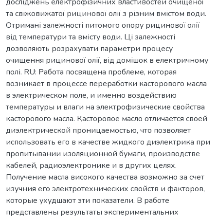
досліджень електрофізичних властивостей очищеної
та свіжовижатої рицинової олії з різним вмістом води.
Отримані залежності питомого опору рицинової олії
від температури та вмісту води. Ці залежності
дозволяють розрахувати параметри процесу
очищення рицинової олії, від домішок в електричному
полі. RU: Работа посвящена проблеме, которая
возникает в процессе переработки касторового масла
в электрическом поле, и именно воздействию
температуры и влаги на электрофизические свойства
касторового масла. Касторовое масло отличается своей
диэлектрической проницаемостью, что позволяет
использовать его в качестве жидкого диэлектрика при
пропитывании изоляционной бумаги, производстве
кабелей, радиоэлектронике и в других целях.
Получение масла високого качества возможно за счет
изучния его электротехнических свойств и факторов,
которые ухудшают эти показатели. В работе
представлены результаты экспериментальних