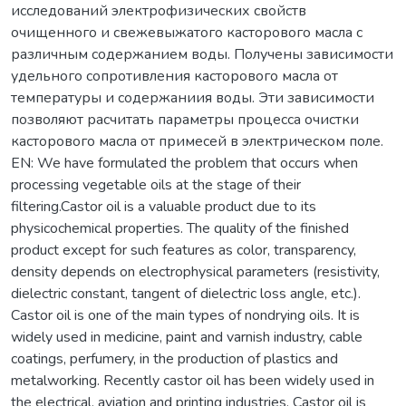
исследований электрофизических свойств
очищенного и свежевыжатого касторового масла с
различным содержанием воды. Получены зависимости
удельного сопротивления касторового масла от
температуры и содержаниия воды. Эти зависимости
позволяют расчитать параметры процесса очистки
касторового масла от примесей в электрическом поле.
EN: We have formulated the problem that occurs when
processing vegetable oils at the stage of their
filtering.Castor oil is a valuable product due to its
physicochemical properties. The quality of the finished
product except for such features as color, transparency,
density depends on electrophysical parameters (resistivity,
dielectric constant, tangent of dielectric loss angle, etc.).
Castor oil is one of the main types of nondrying oils. It is
widely used in medicine, paint and varnish industry, cable
coatings, perfumery, in the production of plastics and
metalworking. Recently castor oil has been widely used in
the electrical, aviation and printing industries. Castor oil is