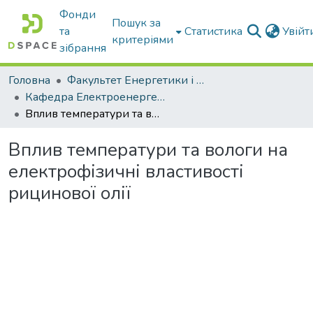
Фонди
Пошук за
та
Статистика
Увій
критеріями
зібрання
Головна
Факультет Енергетики і комп'ютерних технологій
Кафедра Електроенергетики і електротехнологій
Вплив температури та вологи на електрофізичні властивості рицинової олії
Вплив температури та вологи на
електрофізичні властивості
рицинової олії