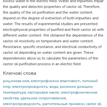
excess water in the electric field. Water and impurities impair
the quality and dielectric properties of castor oil. Therefore,
the quality of the oil purification and the water content
depend on the degree of extraction of both impurities and
water. The results of experimental studies are presented
electrophysical properties of purified and fresh castor oil with
different water content. We obtained the dependence of the
castor oil resistivity on temperature and water content.
Resistance, specific resistance, and electrical conductivity of
castor oil depending on water content are given. These
dependencies allow us to calculate the parameters of the
castor oil purification process in an electric field.
Ключові слова
рицинова олія
,
електрофізичні властивості
,
питомий
опір
,
електропровідність
,
вода
,
рослинні домішки
,
температура
,
касторовое масло
,
электрофизические
свойства
,
удельное сопротивление
,
электропроводность
,
растительные примеси
,
castor oil
,