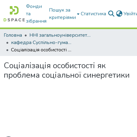
Фонди
Пошук за
та
Статистика
Увій
критеріями
зібрання
Головна
ННІ загальноуніверситетської підготовки
кафедра Суспільно-гуманітарні науки
Соціалізація особистості як проблема соціальної синергетики
Соціалізація особистості як
проблема соціальної синергетики