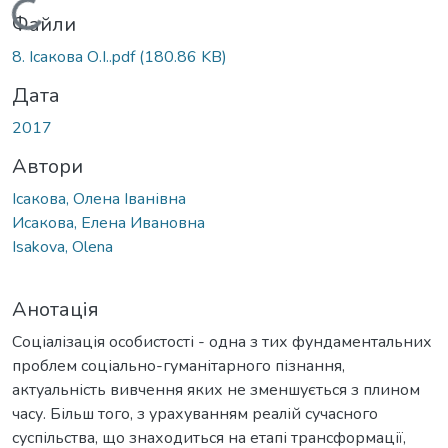
Вантажиться...
Файли
8. Ісакова О.І..pdf
(180.86 KB)
Дата
2017
Автори
Ісакова, Олена Іванівна
Исакова, Елена Ивановна
Isakova, Olena
Анотація
Соціалізація особистості - одна з тих фундаментальних
проблем соціально-гуманітарного пізнання,
актуальність вивчення яких не зменшується з плином
часу. Більш того, з урахуванням реалій сучасного
суспільства, що знаходиться на етапі трансформації,