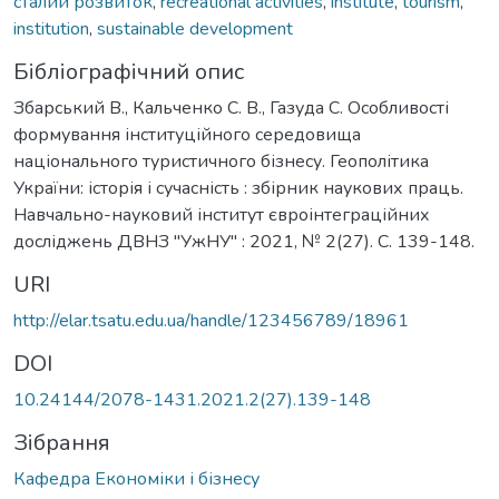
сталий розвиток
,
recreational activities
,
institute
,
tourism
,
institution
,
sustainable development
Бібліографічний опис
Збарський В., Кальченко С. В., Газуда С. Особливості
формування інституційного середовища
національного туристичного бізнесу. Геополітика
України: історія і сучасність : збірник наукових праць.
Навчально-науковий інститут євроінтеграційних
досліджень ДВНЗ "УжНУ" : 2021, № 2(27). С. 139-148.
URI
http://elar.tsatu.edu.ua/handle/123456789/18961
DOI
10.24144/2078-1431.2021.2(27).139-148
Зібрання
Кафедра Економіки і бізнесу