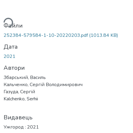
ься...
Файли
252384-579584-1-10-20220203.pdf
(1013.84 KB)
Дата
2021
Автори
Збарський, Василь
Кальченко, Сергій Володимирович
Газуда, Сергій
Kalchenko, Serhii
Видавець
Ужгород : 2021