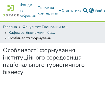
Фонди
Пошук за
та
Статистика
Увій
критеріями
зібрання
Головна
Факультет Економіки та бізнесу
Кафедра Економіки і бізнесу
Особливості формування інституційного середовища національного туристичного бізнесу
Особливості формування
інституційного середовища
національного туристичного
бізнесу