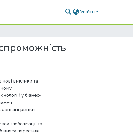
Увійти
оспроможність
 нові виклики та
дному
нологій у бізнес-
тання
 зовнішні ринки
вах глобалізації та
бізнесу перестала