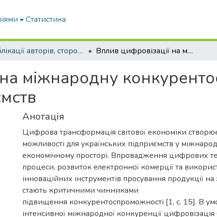
ріями
Статистика
Публікації авторів, сторонніх університету
Вплив цифровізації на міжнародну конкурентоспроможність українських підприємств
 на міжнародну конкурент
ємств
Анотація
Цифрова трансформація світової економіки створює
можливості для українських підприємств у міжнаро
економічному просторі. Впровадження цифрових тех
процеси, розвиток електронної комерції та викорис
інноваційних інструментів просування продукції на
стають критичними чинниками
підвищення конкурентоспроможності [1, с. 15]. В умо
інтенсивної міжнародної конкуренції цифровізація 