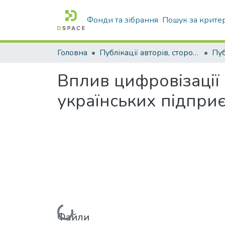
Фонди та зібрання
Пошук за крите
Головна
Публікації авторів, сторонніх університету
Вплив цифровізації
українських підпри
Файли