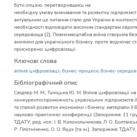
бути опцією, перетворившись на
необхідну умову виживання та розвитку підприємст
актуальним це питання стало для України в контексті
необхідності відповідати високим стандартам європ
середовища [2]. Повномасштабна війна створила бе
виклики для українського бізнесу, проте водночас ст
прискореної цифровізації.
Ключові слова
вплив цифровізації
,
бізнес-процеси
,
бізнес-середо
Бібліографічний опис
Свідлер М. М., Туніцька Ю. М. Вплив цифровізації н
конкурентоспроможність українських підприємств //
та сталий розвиток економіки і бізнесу: матеріали IІ 
науково-практичної конференції (Запоріжжя, 11 гру
ТДАТУ; ред. кол.: І. В. Колокольчикова, Л. О. Болтянська
Р. Плотніченко, О. О. Яцух [та ін.]. Запоріжжя: ТДАТУ