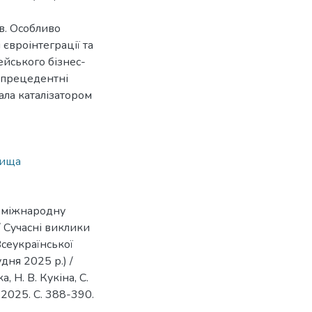
в. Особливо
 євроінтеграції та
ейського бізнес-
зпрецедентні
ала каталізатором
вища
а міжнародну
 Сучасні виклики
Всеукраїнської
дня 2025 р.) /
, Н. В. Кукіна, С.
, 2025. С. 388-390.