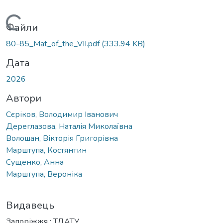
Вантажиться...
Файли
80-85_Mat_of_the_VІІ.pdf
(333.94 KB)
Дата
2026
Автори
Сєріков, Володимир Іванович
Дереглазова, Наталія Миколаївна
Волошан, Вікторія Григорівна
Марштупа, Костянтин
Сущенко, Анна
Марштупа, Вероніка
Видавець
Запоріжжя : ТДАТУ