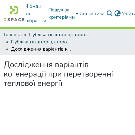
Фонди
Пошук за
та
Статистика
Увій
критеріями
зібрання
Головна
Публікації авторів, сторонніх університету
Публікації авторів, сторонніх університету
Дослідження варіантів когенерації при перетворенні теплової енергії
Дослідження варіантів
когенерації при перетворенні
теплової енергії