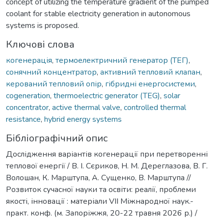
concept of utilizing the temperature gradient of the pumped
coolant for stable electricity generation in autonomous
systems is proposed.
Ключові слова
когенерація
,
термоелектричний генератор (ТЕГ)
,
сонячний концентратор
,
активний тепловий клапан
,
керований тепловий опір
,
гібридні енергосистеми
,
cogeneration
,
thermoelectric generator (TEG)
,
solar
concentrator
,
active thermal valve
,
controlled thermal
resistance
,
hybrid energy systems
Бібліографічний опис
Дослідження варіантів когенерації при перетворенні
теплової енергії / В. І. Сєриков, Н. М. Дереглазова, В. Г.
Волошан, К. Марштупа, А. Сущенко, В. Марштупа //
Розвиток сучасної науки та освіти: реалії, проблеми
якості, інновації : матеріали VІІ Міжнародної наук.-
практ. конф. (м. Запоріжжя, 20-22 травня 2026 р.) /