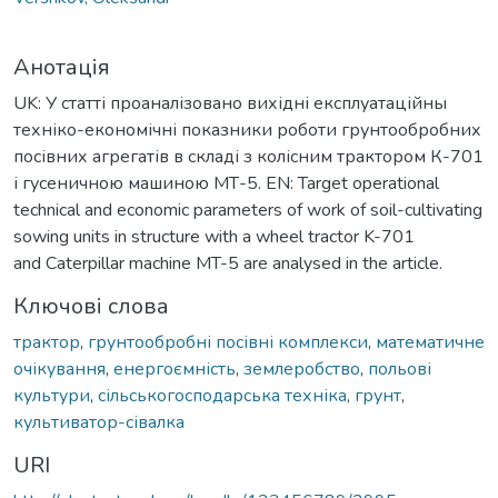
Анотація
UK: У статті проаналізовано вихідні експлуатаційны
техніко-економічні показники роботи грунтообробних
посівних агрегатів в складі з колісним трактором К-701
і гусеничною машиною МТ-5. EN: Target operational
technical and еconomiс parameters of work of soil-cultivating
sowing units in structure with a wheel tractor K-701
and Caterpillar machine MT-5 are analysed in the article.
Ключові слова
трактор
,
грунтообробні посівні комплекси
,
математичне
очікування
,
енергоємність
,
землеробство
,
польові
культури
,
сільськогосподарська техніка
,
грунт
,
культиватор-сівалка
URI