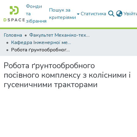
Фонди
Пошук за
та
Статистика
Увій
критеріями
зібрання
Головна
Факультет Механіко-технологічний
Кафедра Інженерної механіки та комп'ютерного проектування
Робота ґрунтообробного посівного комплексу з колісними і гусеничними тракторами
Робота ґрунтообробного
посівного комплексу з колісними і
гусеничними тракторами