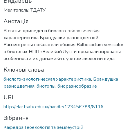
Видавець
Мелітополь: ТДАТУ
Анотація
В статье приведена биолого-экологическая
характеристика Брандушки разноцветной.
Рассмотрены показатели обилия Bulbocodium versicolor
в биотопах НПП «Великий Луг» и проанализированы
особенности их динамики с учетом экологии вида
Ключові слова
биолого-экологическая характеристика
,
Брандушка
разноцветная
,
биотопы
,
биоразнообразие
URI
http://elar.tsatu.edu.ua/handle/123456789/8116
Зібрання
Кафедра Геоекологія та землеустрій