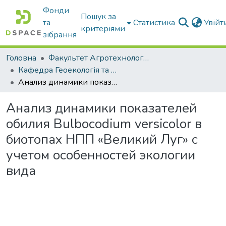
Фонди
Пошук за
та
Статистика
Увій
критеріями
зібрання
Головна
Факультет Агротехнологій та екології
Кафедра Геоекологія та землеустрій
Анализ динамики показателей обилия Bulbocodium versicolor в биотопах НПП «Великий Луг» с учетом особенностей экологии вида
Анализ динамики показателей
обилия Bulbocodium versicolor в
биотопах НПП «Великий Луг» с
учетом особенностей экологии
вида